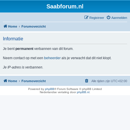
Saabforum.nl
Registreer
Aanmelden
Home
Forumoverzicht
Informatie
Je bent
permanent
verbannen van dit forum.
Neem contact op met een
beheerder
als je verwacht dat dit niet klopt.
Je IP-adres is verbannen.
Home
Forumoverzicht
Alle tijden zijn
UTC+02:00
Powered by
phpBB
® Forum Software © phpBB Limited
Nederlandse vertaling door
phpBB.nl
.