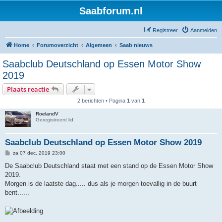
Saabforum.nl
Registreer
Aanmelden
Home
Forumoverzicht
Algemeen
Saab nieuws
Saabclub Deutschland op Essen Motor Show
2019
Plaats reactie
2 berichten • Pagina
1
van
1
RoelandV
Geregistreerd lid
Saabclub Deutschland op Essen Motor Show 2019
B
za 07 dec, 2019 23:00
e
r
De Saabclub Deutschland staat met een stand op de Essen Motor Show
i
2019.
c
h
Morgen is de laatste dag..... dus als je morgen toevallig in de buurt
t
bent......