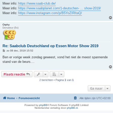
Meer info:
https://www.saab-club.de/
Meer info:
https://www.saabplanet.com/1-deutschen- ... show-2019/
Meer info:
https://www.instagram.com/p/B5YoZIRItaQ/
Orphy
Donateur (5x)
Re: Saabclub Deutschland op Essen Motor Show 2019
B
zo 08 dec, 2019 15:52
e
r
Ben er vorige week zondag geweest, vond het niet de meest spannende
i
stand van de beurs....
c
h
t
Plaats reactie
2 berichten • Pagina
1
van
1
Ga naar
Home
Forumoverzicht
Alle tijden zijn
UTC+02:00
Powered by
phpBB
® Forum Software © phpBB Limited
Nederlandse vertaling door
phpBB.nl
.