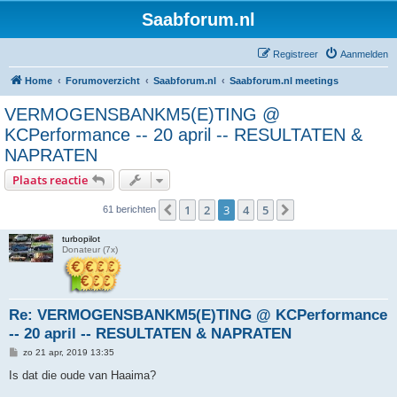
Saabforum.nl
Registreer
Aanmelden
Home
Forumoverzicht
Saabforum.nl
Saabforum.nl meetings
VERMOGENSBANKM5(E)TING @
KCPerformance -- 20 april -- RESULTATEN &
NAPRATEN
Plaats reactie
1
2
3
4
5
Vorige
Volgende
61 berichten
turbopilot
Donateur (7x)
Re: VERMOGENSBANKM5(E)TING @ KCPerformance
-- 20 april -- RESULTATEN & NAPRATEN
B
zo 21 apr, 2019 13:35
e
r
Is dat die oude van Haaima?
i
c