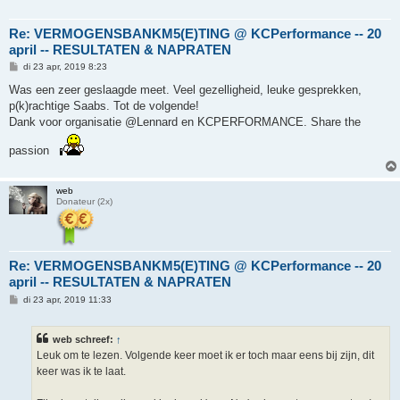
Re: VERMOGENSBANKM5(E)TING @ KCPerformance -- 20
april -- RESULTATEN & NAPRATEN
B
di 23 apr, 2019 8:23
e
r
Was een zeer geslaagde meet. Veel gezelligheid, leuke gesprekken,
i
p(k)rachtige Saabs. Tot de volgende!
c
h
Dank voor organisatie @Lennard en KCPERFORMANCE. Share the
t
passion
web
Donateur (2x)
Re: VERMOGENSBANKM5(E)TING @ KCPerformance -- 20
april -- RESULTATEN & NAPRATEN
B
di 23 apr, 2019 11:33
e
r
i
web schreef:
↑
c
h
Leuk om te lezen. Volgende keer moet ik er toch maar eens bij zijn, dit
t
keer was ik te laat.