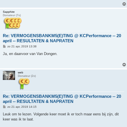
h
t
Sapphire
Donateur (7x)
Re: VERMOGENSBANKM5(E)TING @ KCPerformance -- 20
april -- RESULTATEN & NAPRATEN
B
zo 21 apr, 2019 13:38
e
r
Ja, en daarvoor van Van Dongen.
i
c
h
t
web
Donateur (2x)
Re: VERMOGENSBANKM5(E)TING @ KCPerformance -- 20
april -- RESULTATEN & NAPRATEN
B
zo 21 apr, 2019 14:15
e
r
Leuk om te lezen. Volgende keer moet ik er toch maar eens bij zijn, dit
i
keer was ik te laat.
c
h
t