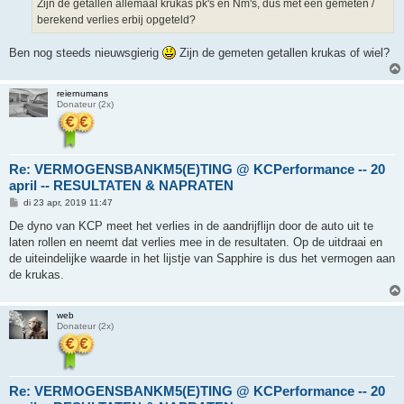
Zijn de getallen allemaal krukas pk's en Nm's, dus met een gemeten /
berekend verlies erbij opgeteld?
Ben nog steeds nieuwsgierig
Zijn de gemeten getallen krukas of wiel?
reiernumans
Donateur (2x)
Re: VERMOGENSBANKM5(E)TING @ KCPerformance -- 20
april -- RESULTATEN & NAPRATEN
B
di 23 apr, 2019 11:47
e
r
De dyno van KCP meet het verlies in de aandrijflijn door de auto uit te
i
laten rollen en neemt dat verlies mee in de resultaten. Op de uitdraai en
c
h
de uiteindelijke waarde in het lijstje van Sapphire is dus het vermogen aan
t
de krukas.
web
Donateur (2x)
Re: VERMOGENSBANKM5(E)TING @ KCPerformance -- 20