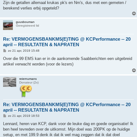
Zijn de getallen allemaal krukas pk's en Nm's, dus met een gemeten /
berekend verlies erbij opgeteld?
guusbouman
Geregistreerd lid
Re: VERMOGENSBANKM5(E)TING @ KCPerformance -- 20
april -- RESULTATEN & NAPRATEN
B
zo 21 apr, 2019 15:48
e
r
Over die 99 EMS kan er in de aankomende Saabberichten een uitgebreid
i
artikel verwacht worden (voor de lezers)
c
h
t
reiernumans
Donateur (2x)
Re: VERMOGENSBANKM5(E)TING @ KCPerformance -- 20
april -- RESULTATEN & NAPRATEN
B
zo 21 apr, 2019 18:53
e
r
Lennard, heren van KCP, dank voor de leuke dag en goede organisatie! Ik
i
ben heel tevreden over de uitkomst. Mijn doel was 200PK op de huidige
c
h
setup, en met 199.9 denk ik dat ik wel mag zeggen dat ik dat doel