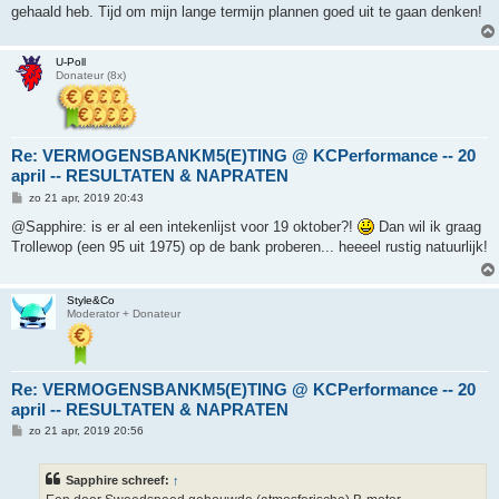
t
gehaald heb. Tijd om mijn lange termijn plannen goed uit te gaan denken!
U-Poll
Donateur (8x)
Re: VERMOGENSBANKM5(E)TING @ KCPerformance -- 20
april -- RESULTATEN & NAPRATEN
B
zo 21 apr, 2019 20:43
e
r
@Sapphire: is er al een intekenlijst voor 19 oktober?!
Dan wil ik graag
i
Trollewop (een 95 uit 1975) op de bank proberen... heeeel rustig natuurlijk!
c
h
t
Style&Co
Moderator + Donateur
Re: VERMOGENSBANKM5(E)TING @ KCPerformance -- 20
april -- RESULTATEN & NAPRATEN
B
zo 21 apr, 2019 20:56
e
r
i
Sapphire schreef:
↑
c
h