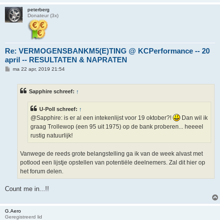
peterberg
Donateur (3x)
Re: VERMOGENSBANKM5(E)TING @ KCPerformance -- 20
april -- RESULTATEN & NAPRATEN
B
ma 22 apr, 2019 21:54
e
r
i
Sapphire schreef:
↑
c
h
t
U-Poll schreef:
↑
@Sapphire: is er al een intekenlijst voor 19 oktober?!
Dan wil ik
graag Trollewop (een 95 uit 1975) op de bank proberen... heeeel
rustig natuurlijk!
Vanwege de reeds grote belangstelling ga ik van de week alvast met
potlood een lijstje opstellen van potentiële deelnemers. Zal dit hier op
het forum delen.
Count me in...!!
G.Aero
Geregistreerd lid