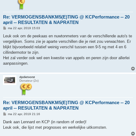
Re: VERMOGENSBANKM5(E)TING @ KCPerformance -- 20
april -- RESULTATEN & NAPRATEN
B
ma 22 apr, 2019 15:03
e
r
Leuk ook om de peekaas en nuwtonmeters van de verschillende auto's te
i
vergelijken. Soms zie je aparte verschillen die je niet zou verwachten. Er
c
h
blijkt bijvoorbeeld relatief weinig verschil tussen een 9-5 ng met 4 en 6
t
cillindermotor te zijn.
Het zal verder ook wel een kwestie van appels en peren zijn door allerlei
aanpassingen.
dpdietvorst
Donateur (2x)
Re: VERMOGENSBANKM5(E)TING @ KCPerformance -- 20
april -- RESULTATEN & NAPRATEN
B
ma 22 apr, 2019 21:16
e
r
Dank aan Lennard en KCP (in random of order)!
i
Leuk ook, die lijst met prognoses en werkelijke uitkomsten.
c
h
t