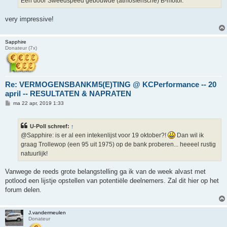
Een door Sweedspeed gebouwde (atmosferische) B-motor.
t
very impressive!
Sapphire
Donateur (7x)
Re: VERMOGENSBANKM5(E)TING @ KCPerformance -- 20
april -- RESULTATEN & NAPRATEN
B
ma 22 apr, 2019 1:33
e
r
i
U-Poll schreef:
↑
c
h
@Sapphire: is er al een intekenlijst voor 19 oktober?!
Dan wil ik
t
graag Trollewop (een 95 uit 1975) op de bank proberen... heeeel rustig
natuurlijk!
Vanwege de reeds grote belangstelling ga ik van de week alvast met
potlood een lijstje opstellen van potentiële deelnemers. Zal dit hier op het
forum delen.
J.vandermeulen
Donateur