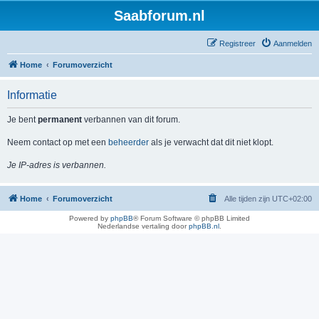
Saabforum.nl
Registreer
Aanmelden
Home
Forumoverzicht
Informatie
Je bent
permanent
verbannen van dit forum.
Neem contact op met een
beheerder
als je verwacht dat dit niet klopt.
Je IP-adres is verbannen.
Home
Forumoverzicht
Alle tijden zijn
UTC+02:00
Powered by
phpBB
® Forum Software © phpBB Limited
Nederlandse vertaling door
phpBB.nl
.