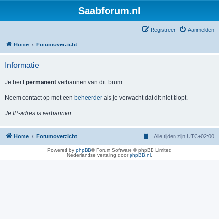
Saabforum.nl
Registreer
Aanmelden
Home
Forumoverzicht
Informatie
Je bent
permanent
verbannen van dit forum.
Neem contact op met een
beheerder
als je verwacht dat dit niet klopt.
Je IP-adres is verbannen.
Home
Forumoverzicht
Alle tijden zijn
UTC+02:00
Powered by
phpBB
® Forum Software © phpBB Limited
Nederlandse vertaling door
phpBB.nl
.