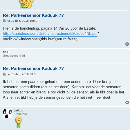
Re: Parkeersensor Kaduuk ??
B
vr 02 dec, 2016 19:49
e
r
Hier is de handleiding, pagina 14 t/m 20 voor de Estate:
i
http://saabdocs.com/Dutch/instructions/32025904NL.pdf
"
c
h
onclick="window.open(this.href);return false;
t
MSG
Geregistreerd lid
Re: Parkeersensor Kaduuk ??
B
vr 02 dec, 2016 23:30
e
r
Ik heb het een paar keer gehad met een andere auto. Daar kon je de
i
sensoren horen tikken (als ze het doen). Kortom: activeer de sensoren,
c
h
loop naar achter en breng je oor dicht bij de sensor, als ie tikt doet ie het.
t
Als ie niet tikt heb je de sensor gevonden die het niet meer doet.
jakkoo
Donateur