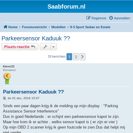
Saabforum.nl
Registreer
Aanmelden
Home
Forumoverzicht
Modellen
9-3 Sport Sedan en Estate
Parkeersensor Kaduuk ??
Plaats reactie
1
2
Volgende
29 berichten
Kiene32
Donateur
Parkeersensor Kaduuk ??
B
do 01 dec, 2016 15:07
e
r
Sinds een paar dagen krijg ik de melding op mijn display : "Parking
i
Assistance Sensor Interference"
c
h
Dus in goed Nederlands : er schijnt een parkeersensor kapot te zijn.
t
Maar hoe kom ik er achter , welke sensor kapot is ( er zijn er vier )
Op mijn OBD 2 scanner krijg ik geen foutcode te zien.Dus dat helpt mij
niet verder.