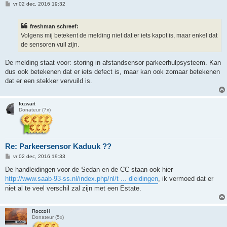
B
vr 02 dec, 2016 19:32
e
r
i
freshman schreef:
c
h
Volgens mij betekent de melding niet dat er iets kapot is, maar enkel dat
t
de sensoren vuil zijn.
De melding staat voor: storing in afstandsensor parkeerhulpsysteem. Kan
dus ook betekenen dat er iets defect is, maar kan ook zomaar betekenen
dat er een stekker vervuild is.
fozwart
Donateur (7x)
Re: Parkeersensor Kaduuk ??
B
vr 02 dec, 2016 19:33
e
r
De handleidingen voor de Sedan en de CC staan ook hier
i
http://www.saab-93-ss.nl/index.php/nl/t ... dleidingen
, ik vermoed dat er
c
h
niet al te veel verschil zal zijn met een Estate.
t
RoccoH
Donateur (5x)