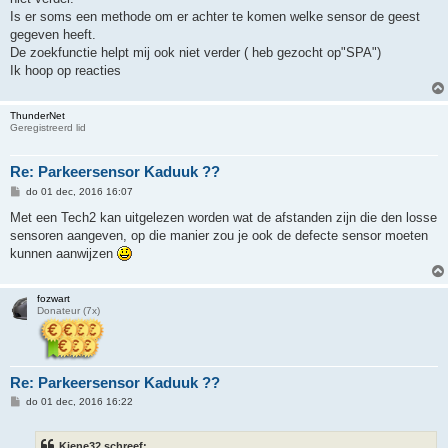
Is er soms een methode om er achter te komen welke sensor de geest
gegeven heeft.
De zoekfunctie helpt mij ook niet verder ( heb gezocht op"SPA")
Ik hoop op reacties
ThunderNet
Geregistreerd lid
Re: Parkeersensor Kaduuk ??
B
do 01 dec, 2016 16:07
e
r
Met een Tech2 kan uitgelezen worden wat de afstanden zijn die den losse
i
sensoren aangeven, op die manier zou je ook de defecte sensor moeten
c
h
kunnen aanwijzen
t
fozwart
Donateur (7x)
Re: Parkeersensor Kaduuk ??
B
do 01 dec, 2016 16:22
e
r
i
Kiene32 schreef: