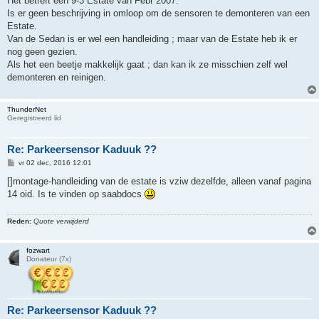
Het betreft een 9-3 Estate van Febr 2007.
t
Is er geen beschrijving in omloop om de sensoren te demonteren van een
Estate.
Van de Sedan is er wel een handleiding ; maar van de Estate heb ik er
nog geen gezien.
Als het een beetje makkelijk gaat ; dan kan ik ze misschien zelf wel
demonteren en reinigen.
ThunderNet
Geregistreerd lid
Re: Parkeersensor Kaduuk ??
B
vr 02 dec, 2016 12:01
e
r
[]montage-handleiding van de estate is vziw dezelfde, alleen vanaf pagina
i
14 oid. Is te vinden op saabdocs
c
h
t
Reden:
Quote verwijderd
fozwart
Donateur (7x)
Re: Parkeersensor Kaduuk ??