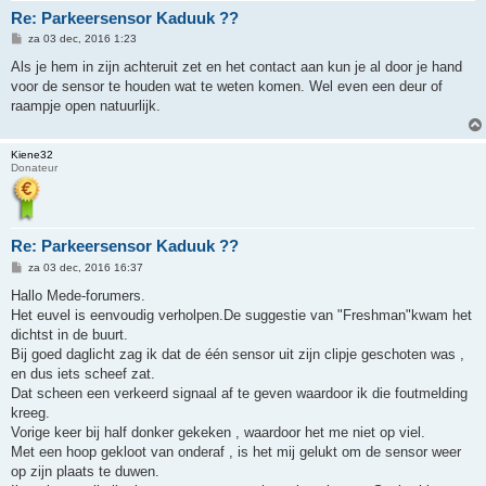
Re: Parkeersensor Kaduuk ??
B
za 03 dec, 2016 1:23
e
r
Als je hem in zijn achteruit zet en het contact aan kun je al door je hand
i
voor de sensor te houden wat te weten komen. Wel even een deur of
c
h
raampje open natuurlijk.
t
Kiene32
Donateur
Re: Parkeersensor Kaduuk ??
B
za 03 dec, 2016 16:37
e
r
Hallo Mede-forumers.
i
Het euvel is eenvoudig verholpen.De suggestie van "Freshman"kwam het
c
h
dichtst in de buurt.
t
Bij goed daglicht zag ik dat de één sensor uit zijn clipje geschoten was ,
en dus iets scheef zat.
Dat scheen een verkeerd signaal af te geven waardoor ik die foutmelding
kreeg.
Vorige keer bij half donker gekeken , waardoor het me niet op viel.
Met een hoop gekloot van onderaf , is het mij gelukt om de sensor weer
op zijn plaats te duwen.