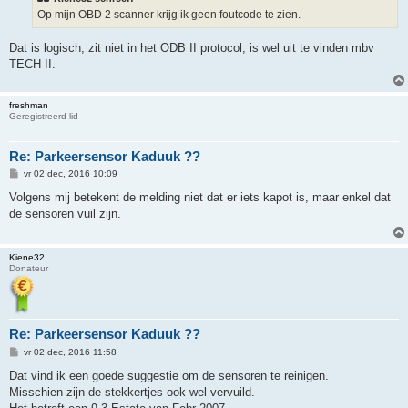
c
h
Op mijn OBD 2 scanner krijg ik geen foutcode te zien.
t
Dat is logisch, zit niet in het ODB II protocol, is wel uit te vinden mbv
TECH II.
freshman
Geregistreerd lid
Re: Parkeersensor Kaduuk ??
B
vr 02 dec, 2016 10:09
e
r
Volgens mij betekent de melding niet dat er iets kapot is, maar enkel dat
i
de sensoren vuil zijn.
c
h
t
Kiene32
Donateur
Re: Parkeersensor Kaduuk ??
B
vr 02 dec, 2016 11:58
e
r
Dat vind ik een goede suggestie om de sensoren te reinigen.
i
Misschien zijn de stekkertjes ook wel vervuild.
c
h