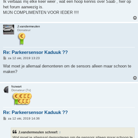
Ik verbaas mij elke keer weer , wat een hoop kennis over Saab , hier op
het forum aanwezig is.
MIJN COMPLIMENTEN VOOR IEDER !!!!
J.vandermeulen
Donateur
Re: Parkeersensor Kaduuk ??
B
za 12 okt, 2019 13:23
e
r
Wat moet je allemaal demonteren om de sensors alleen maar schoon te
i
maken?
c
h
t
fozwart
Donateur (7x)
Re: Parkeersensor Kaduuk ??
B
za 12 okt, 2019 14:36
e
r
i
J.vandermeulen schreef:
↑
c
h
Wat moet je allemaal demonteren om de sensors alleen maar schoon te