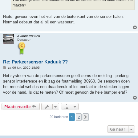
t
maken?
Niets, gewoon even het vuil van de buitenkant van de sensor halen.
Normaal gebeurt dat al bij een wasbeurt.
J.vandermeulen
Donateur
Re: Parkeersensor Kaduuk ??
B
za 06 jun, 2020 18:05
e
r
Het systeem van de parkeersensoren geeft soms de melding : parking
i
sensor interference en ik zag de foutmelding B0960. De sensoren doen
c
h
het meestal wel dus een draadbreuk of los contact in de stekker liggen
t
voor de hand. Is dat te meten? Of moet gewoon de hele bumper eraf?
Plaats reactie
1
2
Volgende
29 berichten
Ga naar