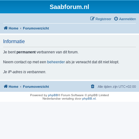
Saabforum.nl
Registreer
Aanmelden
Home
Forumoverzicht
Informatie
Je bent
permanent
verbannen van dit forum.
Neem contact op met een
beheerder
als je verwacht dat dit niet klopt.
Je IP-adres is verbannen.
Home
Forumoverzicht
Alle tijden zijn
UTC+02:00
Powered by
phpBB
® Forum Software © phpBB Limited
Nederlandse vertaling door
phpBB.nl
.