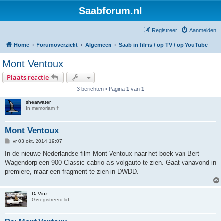
Saabforum.nl
Registreer
Aanmelden
Home
Forumoverzicht
Algemeen
Saab in films / op TV / op YouTube
Mont Ventoux
Plaats reactie
3 berichten • Pagina
1
van
1
shearwater
In memoriam †
Mont Ventoux
B
vr 03 okt, 2014 19:07
e
r
In de nieuwe Nederlandse film Mont Ventoux naar het boek van Bert
i
Wagendorp een 900 Classic cabrio als volgauto te zien. Gaat vanavond in
c
h
premiere, maar een fragment te zien in DWDD.
t
DaVinz
Geregistreerd lid