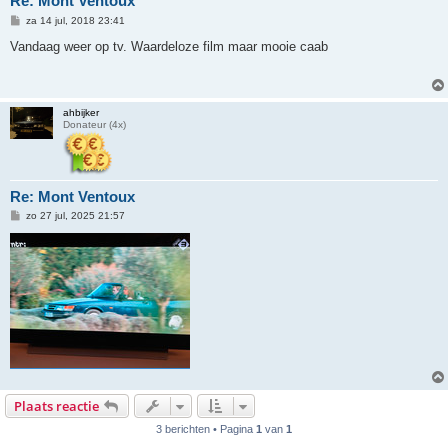
Re: Mont Ventoux
B
za 14 jul, 2018 23:41
e
r
Vandaag weer op tv. Waardeloze film maar mooie caab
i
c
h
t
ahbijker
Donateur (4x)
Re: Mont Ventoux
B
zo 27 jul, 2025 21:57
e
r
i
c
h
t
Plaats reactie
3 berichten • Pagina
1
van
1