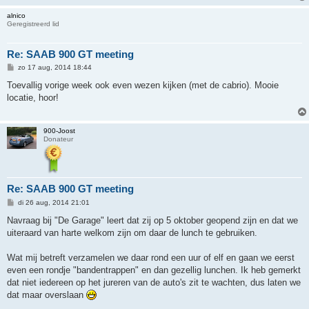
alnico
Geregistreerd lid
Re: SAAB 900 GT meeting
B
zo 17 aug, 2014 18:44
e
r
Toevallig vorige week ook even wezen kijken (met de cabrio). Mooie
i
locatie, hoor!
c
h
t
900-Joost
Donateur
Re: SAAB 900 GT meeting
B
di 26 aug, 2014 21:01
e
r
Navraag bij "De Garage" leert dat zij op 5 oktober geopend zijn en dat we
i
uiteraard van harte welkom zijn om daar de lunch te gebruiken.
c
h
t
Wat mij betreft verzamelen we daar rond een uur of elf en gaan we eerst
even een rondje "bandentrappen" en dan gezellig lunchen. Ik heb gemerkt
dat niet iedereen op het jureren van de auto's zit te wachten, dus laten we
dat maar overslaan