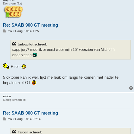
Donateur (7x)
Re: SAAB 900 GT meeting
B
ma 04 aug, 2014 1:25
e
r
i
turbopilot schreef:
c
h
sapp jury? moet ik er eerst weer mijn 15" voorzien van Michelin
t
onderzetten
Pirelli
5 oktober kan ik wel, lijkt me leuk om langs te komen met nader te
bepalen niet-GT
alnico
Geregistreerd lid
Re: SAAB 900 GT meeting
B
ma 04 aug, 2014 22:14
e
r
i
Falcon schreef:
c