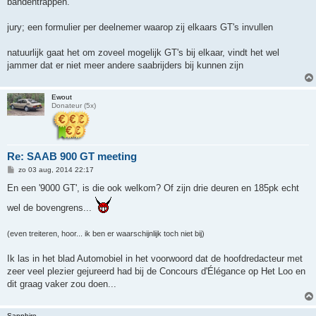
bandentrappen.
jury; een formulier per deelnemer waarop zij elkaars GT's invullen
natuurlijk gaat het om zoveel mogelijk GT's bij elkaar, vindt het wel
jammer dat er niet meer andere saabrijders bij kunnen zijn
Ewout
Donateur (5x)
Re: SAAB 900 GT meeting
B
zo 03 aug, 2014 22:17
e
r
En een '9000 GT', is die ook welkom? Of zijn drie deuren en 185pk echt
i
c
wel de bovengrens...
h
t
(even treiteren, hoor... ik ben er waarschijnlijk toch niet bij)
Ik las in het blad Automobiel in het voorwoord dat de hoofdredacteur met
zeer veel plezier gejureerd had bij de Concours d'Élégance op Het Loo en
dit graag vaker zou doen...
Sapphire