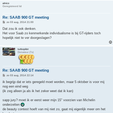
alnico
Geregistreerd lid
Re: SAAB 900 GT meeting
B
zo 03 aug, 2014 21:00
e
r
Dat zou ik ook denken.
i
Het voor Saab zo kenmerkende individualisme is bij GT-rijders toch
c
h
hopelijk niet te ver doorgeslagen?
t
turbopilot
Donateur (7x)
Re: SAAB 900 GT meeting
B
zo 03 aug, 2014 22:14
e
r
ik begrijp dat er iets geregeld moet worden, maar 5 oktober is voor mij
i
nog een eind weg
c
h
(ik zeg alleen ja als ik het zeker weet dat ik kan)
t
sapp jury? moet ik er eerst weer mijn 15" voorzien van Michelin
onderzetten
de beauty contest hoeft van mij niet zo, gaat mij eigenlijk meer om het