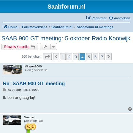
Saabforum.nl
Registreer
Aanmelden
Home
Forumoverzicht
Saabforum.nl
Saabforum.nl meetings
SAAB 900 GT meeting: 5 oktober Radio Kootwijk
Plaats reactie
Pagina
4
van
7
1
2
3
4
5
6
7
Vorige
Volgende
100 berichten
Viggen2000
Geregistreerd lid
Re: SAAB 900 GT meeting
B
zo 03 aug, 2014 15:00
e
r
Ik ben er graag bij!
i
c
h
t
Saapie
Donateur (2x)