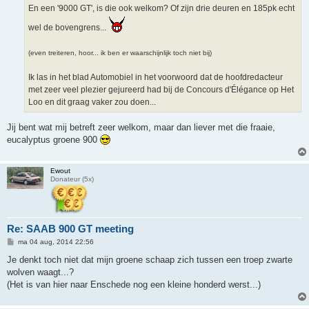
h
En een '9000 GT', is die ook welkom? Of zijn drie deuren en 185pk echt
t
wel de bovengrens...
(even treiteren, hoor... ik ben er waarschijnlijk toch niet bij)
Ik las in het blad Automobiel in het voorwoord dat de hoofdredacteur
met zeer veel plezier gejureerd had bij de Concours d'Élégance op Het
Loo en dit graag vaker zou doen...
Jij bent wat mij betreft zeer welkom, maar dan liever met die fraaie,
eucalyptus groene 900
Ewout
Donateur (5x)
Re: SAAB 900 GT meeting
B
ma 04 aug, 2014 22:56
e
r
Je denkt toch niet dat mijn groene schaap zich tussen een troep zwarte
i
wolven waagt...?
c
h
(Het is van hier naar Enschede nog een kleine honderd werst...)
t