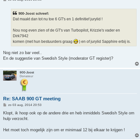
e
r
i
900-Joost schreef:
c
h
Dat maakt dan tot nu toe 6 GT's en 1 definitief jurylid !
t
Nou nog even zien of de GT's van Turbopilot, Krizzie's vader en
Dirk7942
komen (met hun bestuurders graag
) en of jurylid Sapphire erbij is.
Nog niet zo bar veel..
En de suggestie van Swedish Style (moderator GT register)?
900-Joost
Donateur
Re: SAAB 900 GT meeting
B
zo 03 aug, 2014 20:53
e
r
Klopt, ik hoop ook op de andere drie en heb inmiddels Swedish Style om
i
hulp verzocht.
c
h
t
Het moet toch mogelijk zijn om er minimaal 12 bij elkaar te krijgen !