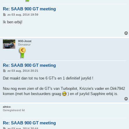
Re: SAAB 900 GT meeting
B
zo 03 aug, 2014 19:59
e
r
Ik ben erbij!
i
c
h
t
900-Joost
Donateur
Re: SAAB 900 GT meeting
B
zo 03 aug, 2014 20:21
e
r
Dat maakt dan tot nu toe 6 GT's en 1 definitief jurylid !
i
c
h
Nou nog even zien of de GT's van Turbopilot, Krizzie's vader en Dirk7942
t
komen (met hun bestuurders graag
) en of jurylid Sapphire erbij is.
alnico
Geregistreerd lid
Re: SAAB 900 GT meeting
B
zo 03 aug, 2014 20:44