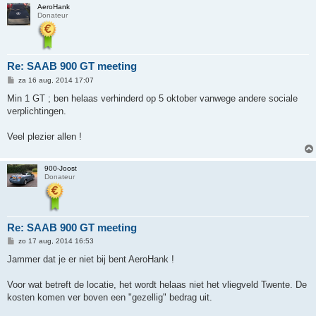
AeroHank
Donateur
Re: SAAB 900 GT meeting
B
za 16 aug, 2014 17:07
e
r
Min 1 GT ; ben helaas verhinderd op 5 oktober vanwege andere sociale
i
verplichtingen.
c
h
t
Veel plezier allen !
900-Joost
Donateur
Re: SAAB 900 GT meeting
B
zo 17 aug, 2014 16:53
e
r
Jammer dat je er niet bij bent AeroHank !
i
c
h
Voor wat betreft de locatie, het wordt helaas niet het vliegveld Twente. De
t
kosten komen ver boven een "gezellig" bedrag uit.