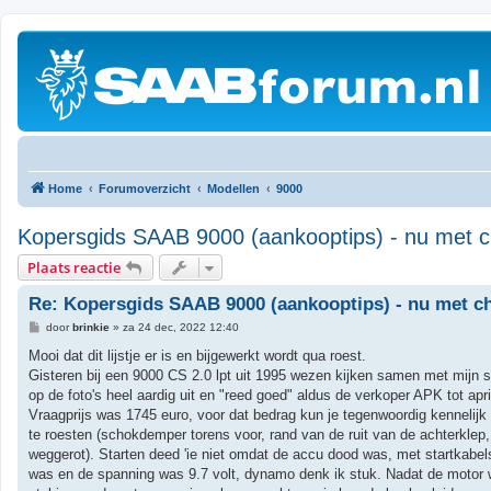
Home
Forumoverzicht
Modellen
9000
Kopersgids SAAB 9000 (aankooptips) - nu met ch
Plaats reactie
Re: Kopersgids SAAB 9000 (aankooptips) - nu met ch
B
door
brinkie
»
za 24 dec, 2022 12:40
e
r
Mooi dat dit lijstje er is en bijgewerkt wordt qua roest.
i
Gisteren bij een 9000 CS 2.0 lpt uit 1995 wezen kijken samen met mijn s
c
h
op de foto's heel aardig uit en "reed goed" aldus de verkoper APK tot apri
t
Vraagprijs was 1745 euro, voor dat bedrag kun je tegenwoordig kennelijk
te roesten (schokdemper torens voor, rand van de ruit van de achterklep
weggerot). Starten deed 'ie niet omdat de accu dood was, met startkabe
was en de spanning was 9.7 volt, dynamo denk ik stuk. Nadat de motor w