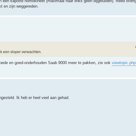
n een kapotte homokineet (maximaal naar links geen bijgeluiden). Reed overi
kt en zijn weggereden.
jk een sloper verwachten.
n goede en goed-onderhouden Saab 9000 meer te pakken, zie ook
viewtopic.ph
engesteld. Ik heb er heel veel aan gehad.