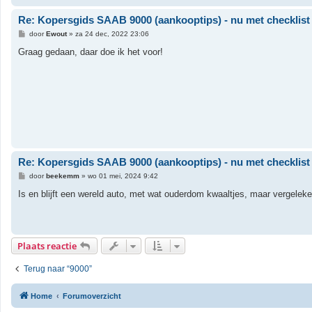
Re: Kopersgids SAAB 9000 (aankooptips) - nu met checklist
B
door
Ewout
»
za 24 dec, 2022 23:06
e
r
Graag gedaan, daar doe ik het voor!
i
c
h
t
Re: Kopersgids SAAB 9000 (aankooptips) - nu met checklist
B
door
beekemm
»
wo 01 mei, 2024 9:42
e
r
Is en blijft een wereld auto, met wat ouderdom kwaaltjes, maar vergelek
i
c
h
t
Plaats reactie
Terug naar “9000”
Home
Forumoverzicht