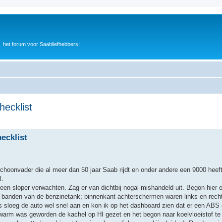
het forum voor Saabliefhebbers!
ecklist
ecklist
choonvader die al meer dan 50 jaar Saab rijdt en onder andere een 9000 heef
l.
 een sloper verwachten. Zag er van dichtbij nogal mishandeld uit. Begon hier
, banden van de benzinetank; binnenkant achterschermen waren links en recht
ls sloeg de auto wel snel aan en kon ik op het dashboard zien dat er een ABS
arm was geworden de kachel op HI gezet en het begon naar koelvloeistof te 