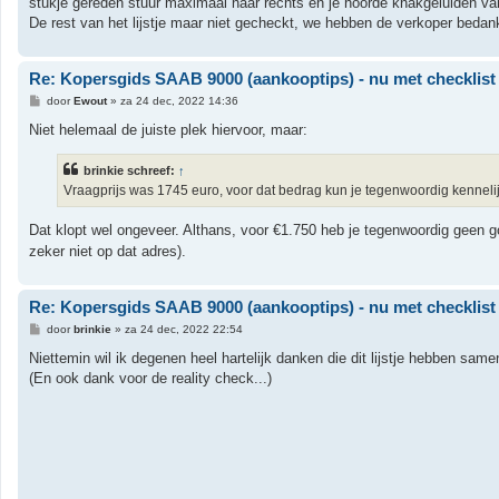
stukje gereden stuur maximaal naar rechts en je hoorde knakgeluiden va
De rest van het lijstje maar niet gecheckt, we hebben de verkoper bedan
Re: Kopersgids SAAB 9000 (aankooptips) - nu met checklist
B
door
Ewout
»
za 24 dec, 2022 14:36
e
r
Niet helemaal de juiste plek hiervoor, maar:
i
c
h
brinkie schreef:
↑
t
Vraagprijs was 1745 euro, voor dat bedrag kun je tegenwoordig kenneli
Dat klopt wel ongeveer. Althans, voor €1.750 heb je tegenwoordig gee
zeker niet op dat adres).
Re: Kopersgids SAAB 9000 (aankooptips) - nu met checklist
B
door
brinkie
»
za 24 dec, 2022 22:54
e
r
Niettemin wil ik degenen heel hartelijk danken die dit lijstje hebben sam
i
(En ook dank voor de reality check...)
c
h
t