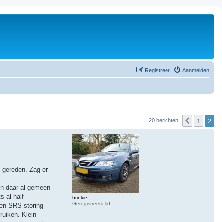
Registreer
Aanmelden
1
2
Vorige
20 berichten
t gereden. Zag er
 en daar al gemeen
s al half
brinkie
Geregistreerd lid
 en SRS storing
ruiken. Klein