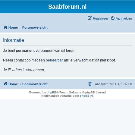
Saabforum.nl
Registreer
Aanmelden
Home
Forumoverzicht
Informatie
Je bent
permanent
verbannen van dit forum.
Neem contact op met een
beheerder
als je verwacht dat dit niet klopt.
Je IP-adres is verbannen.
Home
Forumoverzicht
Alle tijden zijn
UTC+02:00
Powered by
phpBB
® Forum Software © phpBB Limited
Nederlandse vertaling door
phpBB.nl
.