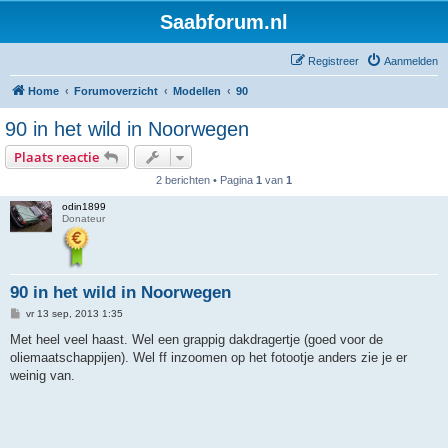
Saabforum.nl
Registreer
Aanmelden
Home
Forumoverzicht
Modellen
90
90 in het wild in Noorwegen
Plaats reactie
2 berichten • Pagina
1
van
1
odin1899
Donateur
90 in het wild in Noorwegen
B
vr 13 sep, 2013 1:35
e
r
Met heel veel haast. Wel een grappig dakdragertje (goed voor de
i
oliemaatschappijen). Wel ff inzoomen op het fotootje anders zie je er
c
h
weinig van.
t