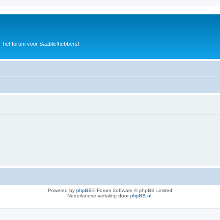
het forum voor Saabliefhebbers!
Powered by
phpBB
® Forum Software © phpBB Limited
Nederlandse vertaling door
phpBB.nl
.