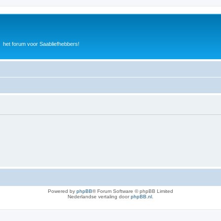
het forum voor Saabliefhebbers!
Powered by
phpBB
® Forum Software © phpBB Limited
Nederlandse vertaling door
phpBB.nl
.