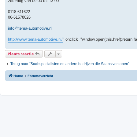
zaterdag van 09.00 tot 13.00
0118-611622
06-51578026
info@tema-automotive.nl
http://www.tema-automotive.nl/
" onclick="window.open(this.href);return fa
Plaats reactie
Terug naar “Saabspecialisten en andere bedrijven die Saabs verkopen”
Home
Forumoverzicht