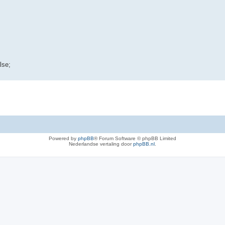
lse;
Powered by
phpBB
® Forum Software © phpBB Limited
Nederlandse vertaling door
phpBB.nl
.