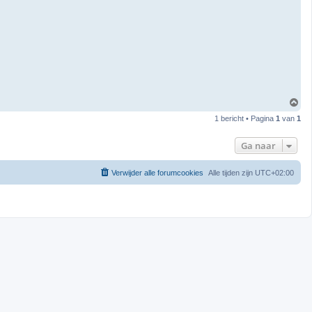
O
m
1 bericht • Pagina
1
van
1
h
o
o
Ga naar
g
Verwijder alle forumcookies
Alle tijden zijn
UTC+02:00