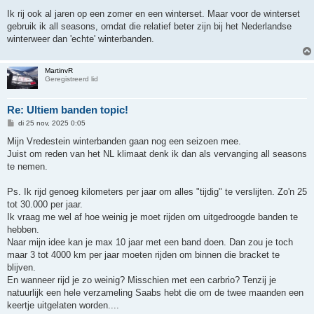
e
r
Ik rij ook al jaren op een zomer en een winterset. Maar voor de winterset
i
gebruik ik all seasons, omdat die relatief beter zijn bij het Nederlandse
c
h
winterweer dan 'echte' winterbanden.
t
MartinvR
Geregistreerd lid
Re: Ultiem banden topic!
B
di 25 nov, 2025 0:05
e
r
Mijn Vredestein winterbanden gaan nog een seizoen mee.
i
Juist om reden van het NL klimaat denk ik dan als vervanging all seasons
c
h
te nemen.
t
Ps. Ik rijd genoeg kilometers per jaar om alles "tijdig" te verslijten. Zo'n 25
tot 30.000 per jaar.
Ik vraag me wel af hoe weinig je moet rijden om uitgedroogde banden te
hebben.
Naar mijn idee kan je max 10 jaar met een band doen. Dan zou je toch
maar 3 tot 4000 km per jaar moeten rijden om binnen die bracket te
blijven.
En wanneer rijd je zo weinig? Misschien met een carbrio? Tenzij je
natuurlijk een hele verzameling Saabs hebt die om de twee maanden een
keertje uitgelaten worden....