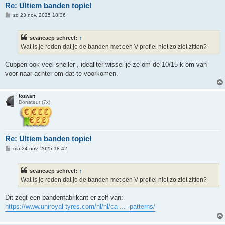
Re: Ultiem banden topic!
B
zo 23 nov, 2025 18:36
e
r
i
scancaep schreef:
↑
c
h
Wat is je reden dat je de banden met een V-profiel niet zo ziet zitten?
t
Cuppen ook veel sneller , idealiter wissel je ze om de 10/15 k om van
voor naar achter om dat te voorkomen.
fozwart
Donateur (7x)
Re: Ultiem banden topic!
B
ma 24 nov, 2025 18:42
e
r
i
scancaep schreef:
↑
c
h
Wat is je reden dat je de banden met een V-profiel niet zo ziet zitten?
t
Dit zegt een bandenfabrikant er zelf van:
https://www.uniroyal-tyres.com/nl/nl/ca ... -patterns/