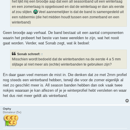
h
het lijkt mij een broodje aap dat een all seasonband uit een winterlaag
t
en een zomerlaag is opgebouwd en dat de winterlaag er dan als eerste
af zou slijten.
Veel aannemelijker is dat de band is samengesteld uit
een rubbermix (die het midden houdt tussen een zomerband en een
winterband)
Geen broodje aap verhaal. De band bestaat uit een aantal componenten
waarin het probeert het beste van twee werelden te zijn, wat het nooit
gaat worden. Verder, wat Sonab zegt, wat ik bedoel:
Sonab schreef:
↑
Misschien wordt bedoeld dat de winterbanden na de eerste 4 a 5 mm
slijtage al niet meer als (echte) winterbanden te gebruiken zijn?
En daar gaan veel mensen de mist in. Die denken dat ze met 2mm profiel
nog steeds een winterband hebben, terwijl die voor de zomer eigenlijk al
niet zo geschikt meer is. All season banden hebben dan ook vaak twee
nokjes waaraan je kan aflezen of je je winterprofiel hebt versleten en waar
het dus niet meer geldt als winterband.
Orphy
Donateur (5x)