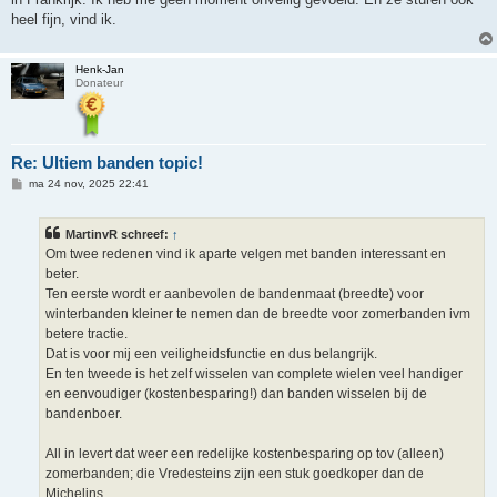
t
heel fijn, vind ik.
Henk-Jan
Donateur
Re: Ultiem banden topic!
B
ma 24 nov, 2025 22:41
e
r
i
MartinvR schreef:
↑
c
h
Om twee redenen vind ik aparte velgen met banden interessant en
t
beter.
Ten eerste wordt er aanbevolen de bandenmaat (breedte) voor
winterbanden kleiner te nemen dan de breedte voor zomerbanden ivm
betere tractie.
Dat is voor mij een veiligheidsfunctie en dus belangrijk.
En ten tweede is het zelf wisselen van complete wielen veel handiger
en eenvoudiger (kostenbesparing!) dan banden wisselen bij de
bandenboer.
All in levert dat weer een redelijke kostenbesparing op tov (alleen)
zomerbanden; die Vredesteins zijn een stuk goedkoper dan de
Michelins.