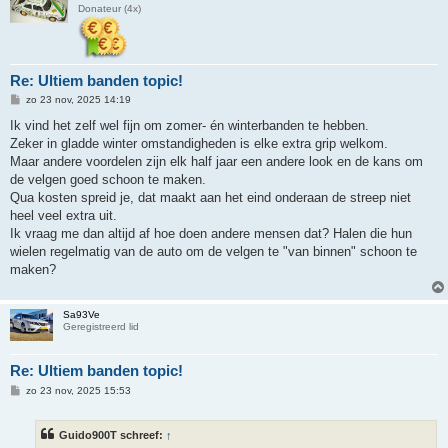
Donateur (4x)
Re: Ultiem banden topic!
B
zo 23 nov, 2025 14:19
e
r
Ik vind het zelf wel fijn om zomer- én winterbanden te hebben.
i
Zeker in gladde winter omstandigheden is elke extra grip welkom.
c
h
Maar andere voordelen zijn elk half jaar een andere look en de kans om
t
de velgen goed schoon te maken.
Qua kosten spreid je, dat maakt aan het eind onderaan de streep niet
heel veel extra uit.
Ik vraag me dan altijd af hoe doen andere mensen dat? Halen die hun
wielen regelmatig van de auto om de velgen te "van binnen" schoon te
maken?
Sa93Ve
Geregistreerd lid
Re: Ultiem banden topic!
B
zo 23 nov, 2025 15:53
e
r
i
Guido900T schreef:
↑
c