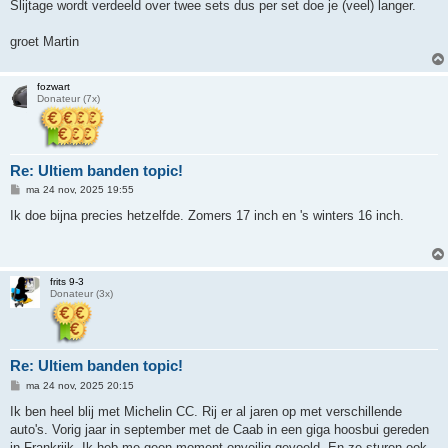
Slijtage wordt verdeeld over twee sets dus per set doe je (veel) langer.
groet Martin
fozwart
Donateur (7x)
Re: Ultiem banden topic!
B
ma 24 nov, 2025 19:55
e
r
Ik doe bijna precies hetzelfde. Zomers 17 inch en 's winters 16 inch.
i
c
h
t
frits 9-3
Donateur (3x)
Re: Ultiem banden topic!
B
ma 24 nov, 2025 20:15
e
r
Ik ben heel blij met Michelin CC. Rij er al jaren op met verschillende
i
auto's. Vorig jaar in september met de Caab in een giga hoosbui gereden
c
h
in Frankrijk. Ik heb me geen moment onveilig gevoeld. En ze sturen ook