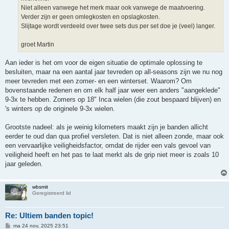
Niet alleen vanwege het merk maar ook vanwege de maatvoering.
Verder zijn er geen omlegkosten en opslagkosten.
Slijtage wordt verdeeld over twee sets dus per set doe je (veel) langer.
groet Martin
Aan ieder is het om voor de eigen situatie de optimale oplossing te
besluiten, maar na een aantal jaar tevreden op all-seasons zijn we nu nog
meer tevreden met een zomer- en een winterset. Waarom? Om
bovenstaande redenen en om elk half jaar weer een anders "aangeklede"
9-3x te hebben. Zomers op 18" Inca wielen (die zout bespaard blijven) en
's winters op de originele 9-3x wielen.
Grootste nadeel: als je weinig kilometers maakt zijn je banden allicht
eerder te oud dan qua profiel versleten. Dat is niet alleen zonde, maar ook
een vervaarlijke veiligheidsfactor, omdat de rijder een vals gevoel van
veiligheid heeft en het pas te laat merkt als de grip niet meer is zoals 10
jaar geleden.
wbsmit
Geregistreerd lid
Re: Ultiem banden topic!
B
ma 24 nov, 2025 23:51