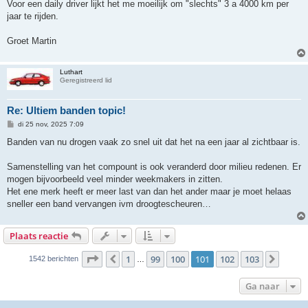
Voor een daily driver lijkt het me moeilijk om "slechts" 3 a 4000 km per
jaar te rijden.
Groet Martin
Luthart
Geregistreerd lid
Re: Ultiem banden topic!
B
di 25 nov, 2025 7:09
e
r
Banden van nu drogen vaak zo snel uit dat het na een jaar al zichtbaar is.
i
c
h
Samenstelling van het compount is ook veranderd door milieu redenen. Er
t
mogen bijvoorbeeld veel minder weekmakers in zitten.
Het ene merk heeft er meer last van dan het ander maar je moet helaas
sneller een band vervangen ivm droogtescheuren…
Plaats reactie
Pagina
101
van
103
1
99
100
101
102
103
Vorige
Volge
1542 berichten
…
Ga naar