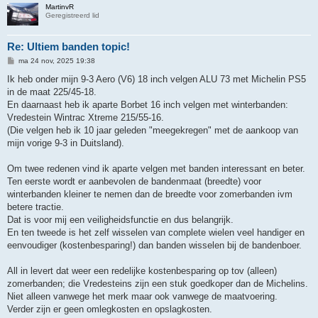
MartinvR
Geregistreerd lid
Re: Ultiem banden topic!
B
ma 24 nov, 2025 19:38
e
r
Ik heb onder mijn 9-3 Aero (V6) 18 inch velgen ALU 73 met Michelin PS5
i
in de maat 225/45-18.
c
h
En daarnaast heb ik aparte Borbet 16 inch velgen met winterbanden:
t
Vredestein Wintrac Xtreme 215/55-16.
(Die velgen heb ik 10 jaar geleden "meegekregen" met de aankoop van
mijn vorige 9-3 in Duitsland).
Om twee redenen vind ik aparte velgen met banden interessant en beter.
Ten eerste wordt er aanbevolen de bandenmaat (breedte) voor
winterbanden kleiner te nemen dan de breedte voor zomerbanden ivm
betere tractie.
Dat is voor mij een veiligheidsfunctie en dus belangrijk.
En ten tweede is het zelf wisselen van complete wielen veel handiger en
eenvoudiger (kostenbesparing!) dan banden wisselen bij de bandenboer.
All in levert dat weer een redelijke kostenbesparing op tov (alleen)
zomerbanden; die Vredesteins zijn een stuk goedkoper dan de Michelins.
Niet alleen vanwege het merk maar ook vanwege de maatvoering.
Verder zijn er geen omlegkosten en opslagkosten.