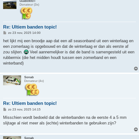
Guido900T
Donateur (3x)
Re: Ultiem banden topic!
B
zo 23 nov, 2025 14:00
e
r
het lijkt mij een broodje aap dat een all seasonband uit een winterlaag en
i
een zomerlaag is opgebouwd en dat de winterlaag er dan als eerste af
c
h
zou slijten.
Veel aannemelijker is dat de band is samengesteld uit een
t
rubbermix (die het midden houdt tussen een zomerband en een
winterband)
Sonab
Donateur (4x)
Re: Ultiem banden topic!
B
zo 23 nov, 2025 14:15
e
r
Misschien wordt bedoeld dat de winterbanden na de eerste 4 a 5 mm
i
slijtage al niet meer als (echte) winterbanden te gebruiken zijn?
c
h
t
Sonab