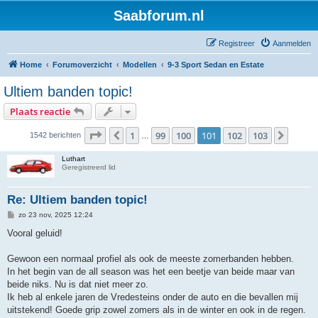
Saabforum.nl
Registreer
Aanmelden
Home
Forumoverzicht
Modellen
9-3 Sport Sedan en Estate
Ultiem banden topic!
Plaats reactie
Pagina
101
van
103
1
99
100
101
102
103
Vorige
Volge
1542 berichten
…
Luthart
Geregistreerd lid
Re: Ultiem banden topic!
B
zo 23 nov, 2025 12:24
e
r
Vooral geluid!
i
c
h
Gewoon een normaal profiel als ook de meeste zomerbanden hebben.
t
In het begin van de all season was het een beetje van beide maar van
beide niks. Nu is dat niet meer zo.
Ik heb al enkele jaren de Vredesteins onder de auto en die bevallen mij
uitstekend! Goede grip zowel zomers als in de winter en ook in de regen.