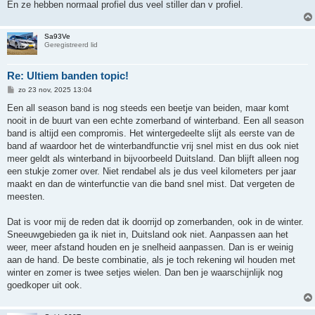
En ze hebben normaal profiel dus veel stiller dan v profiel.
Sa93Ve
Geregistreerd lid
Re: Ultiem banden topic!
B
zo 23 nov, 2025 13:04
e
r
Een all season band is nog steeds een beetje van beiden, maar komt
i
nooit in de buurt van een echte zomerband of winterband. Een all season
c
h
band is altijd een compromis. Het wintergedeelte slijt als eerste van de
t
band af waardoor het de winterbandfunctie vrij snel mist en dus ook niet
meer geldt als winterband in bijvoorbeeld Duitsland. Dan blijft alleen nog
een stukje zomer over. Niet rendabel als je dus veel kilometers per jaar
maakt en dan de winterfunctie van die band snel mist. Dat vergeten de
meesten.
Dat is voor mij de reden dat ik doorrijd op zomerbanden, ook in de winter.
Sneeuwgebieden ga ik niet in, Duitsland ook niet. Aanpassen aan het
weer, meer afstand houden en je snelheid aanpassen. Dan is er weinig
aan de hand. De beste combinatie, als je toch rekening wil houden met
winter en zomer is twee setjes wielen. Dan ben je waarschijnlijk nog
goedkoper uit ook.