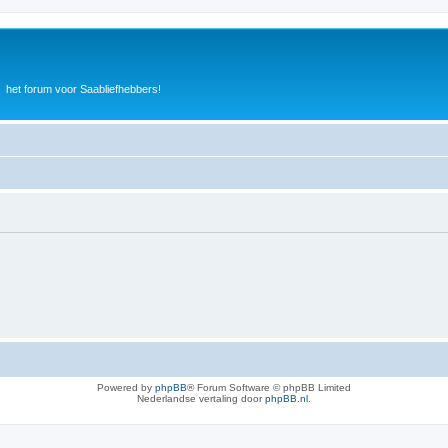
het forum voor Saabliefhebbers!
Powered by
phpBB
® Forum Software © phpBB Limited
Nederlandse vertaling door
phpBB.nl
.