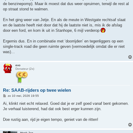
de benzinepomp). Maar ik moest dat dus weer opruimen, terwijl de rest al
op straat stond te walmen.
En het ging weer van Jetje. En als de meute in Westgate rechtsaf slaat
en de laatste heeft niet door dat hij de laatste niet is, mis ik de afslag
door een ford, en kom ik uit in Stanhope, 6 mijl verderop
Ergernis dus. En in combinatie met ‘doorrijden’ en tegenliggers op een
single-track road die geen ruimte geven (vermoedelijk omdat die er niet
was)…
evo
Donateur (2x)
Re: SAAB-rijders op twee wielen
B
zo 10 mei, 2026 19:55
e
r
Ai, klinkt niet echt relaxed. Goed dat je er zelf goed vanaf bent gekomen.
i
Je verhaal luisterend, had dat ook best erger kunnen zijn.
c
h
t
Doe rustig aan, rijd je eigen tempo, geniet van de ritten!
Henk-Jan