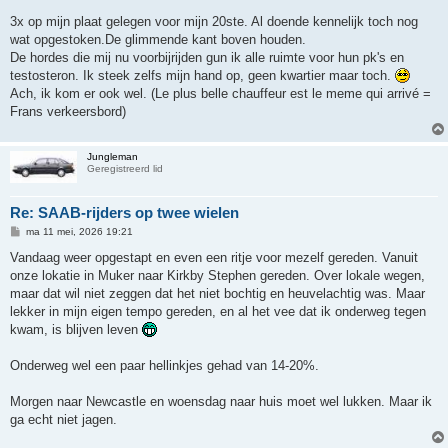
3x op mijn plaat gelegen voor mijn 20ste. Al doende kennelijk toch nog
wat opgestoken.De glimmende kant boven houden.
De hordes die mij nu voorbijrijden gun ik alle ruimte voor hun pk's en
testosteron. Ik steek zelfs mijn hand op, geen kwartier maar toch.
Ach, ik kom er ook wel. (Le plus belle chauffeur est le meme qui arrivé =
Frans verkeersbord)
Jungleman
Geregistreerd lid
Re: SAAB-rijders op twee wielen
B
ma 11 mei, 2026 19:21
e
r
Vandaag weer opgestapt en even een ritje voor mezelf gereden. Vanuit
i
onze lokatie in Muker naar Kirkby Stephen gereden. Over lokale wegen,
c
h
maar dat wil niet zeggen dat het niet bochtig en heuvelachtig was. Maar
t
lekker in mijn eigen tempo gereden, en al het vee dat ik onderweg tegen
kwam, is blijven leven
Onderweg wel een paar hellinkjes gehad van 14-20%.
Morgen naar Newcastle en woensdag naar huis moet wel lukken. Maar ik
ga echt niet jagen.