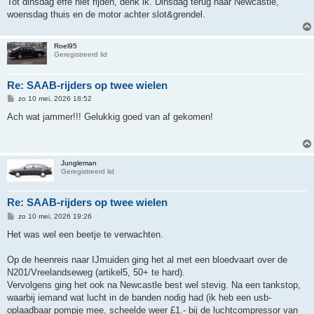
Tot dinsdag effe niet rijden, denk ik. Dinsdag terug naar Newcastle,
woensdag thuis en de motor achter slot&grendel.
Roel95
Geregistreerd lid
Re: SAAB-rijders op twee wielen
B
zo 10 mei, 2026 18:52
e
r
Ach wat jammer!!! Gelukkig goed van af gekomen!
i
c
h
t
Jungleman
Geregistreerd lid
Re: SAAB-rijders op twee wielen
B
zo 10 mei, 2026 19:26
e
r
Het was wel een beetje te verwachten.
i
c
h
Op de heenreis naar IJmuiden ging het al met een bloedvaart over de
t
N201/Vreelandseweg (artikel5, 50+ te hard).
Vervolgens ging het ook na Newcastle best wel stevig. Na een tankstop,
waarbij iemand wat lucht in de banden nodig had (ik heb een usb-
oplaadbaar pompje mee, scheelde weer £1.- bij de luchtcompressor van