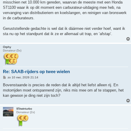
misschien net 10.000 km gereden, waarvan de meeste met een Honda
ST1100 waar ik op dit moment een carburateur-uitdaging mee heb, na
vervanging van distributieriem en koelslangen, en reinigen van bronswerk
in de carburateurs.
Geruststellende gedachte is wel dat ik dáármee niet verder hoef, want ik
sta nu op het standpunt dat ik ze er allemaal uit trap, en ‘afstap’.
Orphy
Donateur (5x)
Re: SAAB-rijders op twee wielen
B
zo 10 mei, 2026 21:14
e
r
Bovenstaande is precies de reden dat ik altijd het liefst alleen rij. En
i
motorrijden moet ontspannend zijn, niks mis mee om af te stappen, het
c
h
kan gewoon je ding niet zijn toch?
t
95twinturbo
Donateur (2x)