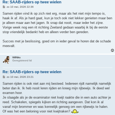
Re: SAAB-rijders op twee wielen
B
zo 10 mei, 2026 22:36
e
r
Samen rijden vind ik op zich niet erg, maar als het niet mijn tempo is,
i
haak ik af. Als je hard gaat, kun je toch ook niet lekker genieten maar ben
c
h
je alleen maar aan het jagen. Ik snap dat nooit, maar ieder het zijne.
t
Vorige week nog een rit richting Zeeland gedaan waarbij ik bij de eerste
stop vriendelijk bedankt heb en alleen verder ben gereden.
Succes met je beslissing, goed om in ieder geval te horen dat de schade
meevalt.
WilNiks
Geregistreerd lid
Re: SAAB-rijders op twee wielen
B
zo 10 mei, 2026 23:21
e
r
Samen rijden is ook niet aan mij besteed. Iedereen rijdt namelijk namelijk
i
beter dan ik. Ik heb nooit leren rijden en kreeg mijn rijbewijs. Ik deed wel
c
h
examen hoor.
t
Je slaagde als je de examinator niet kwijt raakte die in een auto achter je
reed. Schakelen, spiegels kijken en richting aangeven. Dat kon ik al
vanaf mijn brommer en was kennelijk genoeg om een rijbewijs te halen.
Of was het een beloning voor niet kwijtraken?