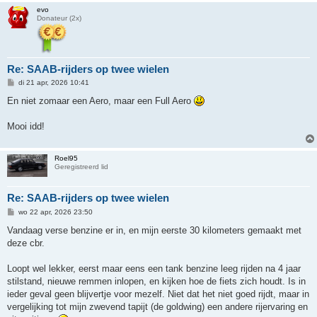
evo
Donateur (2x)
Re: SAAB-rijders op twee wielen
B
di 21 apr, 2026 10:41
e
r
En niet zomaar een Aero, maar een Full Aero
i
c
h
Mooi idd!
t
Roel95
Geregistreerd lid
Re: SAAB-rijders op twee wielen
B
wo 22 apr, 2026 23:50
e
r
Vandaag verse benzine er in, en mijn eerste 30 kilometers gemaakt met
i
deze cbr.
c
h
t
Loopt wel lekker, eerst maar eens een tank benzine leeg rijden na 4 jaar
stilstand, nieuwe remmen inlopen, en kijken hoe de fiets zich houdt. Is in
ieder geval geen blijvertje voor mezelf. Niet dat het niet goed rijdt, maar in
vergelijking tot mijn zwevend tapijt (de goldwing) een andere rijervaring en