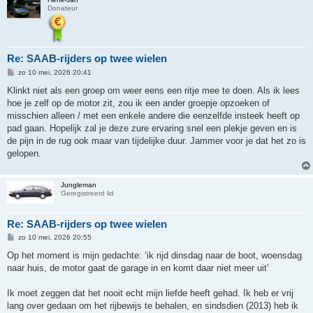
Donateur
Re: SAAB-rijders op twee wielen
B
zo 10 mei, 2026 20:41
e
r
Klinkt niet als een groep om weer eens een ritje mee te doen. Als ik lees
i
hoe je zelf op de motor zit, zou ik een ander groepje opzoeken of
c
h
misschien alleen / met een enkele andere die eenzelfde insteek heeft op
t
pad gaan. Hopelijk zal je deze zure ervaring snel een plekje geven en is
de pijn in de rug ook maar van tijdelijke duur. Jammer voor je dat het zo is
gelopen.
Jungleman
Geregistreerd lid
Re: SAAB-rijders op twee wielen
B
zo 10 mei, 2026 20:55
e
r
Op het moment is mijn gedachte: ‘ik rijd dinsdag naar de boot, woensdag
i
naar huis, de motor gaat de garage in en komt daar niet meer uit’
c
h
t
Ik moet zeggen dat het nooit echt mijn liefde heeft gehad. Ik heb er vrij
lang over gedaan om het rijbewijs te behalen, en sindsdien (2013) heb ik