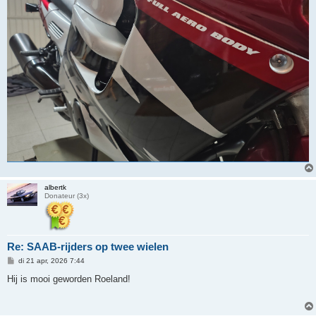
albertk
Donateur (3x)
Re: SAAB-rijders op twee wielen
B
di 21 apr, 2026 7:44
e
r
Hij is mooi geworden Roeland!
i
c
h
t