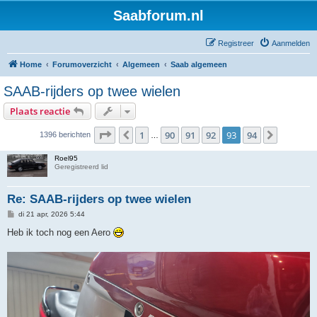
Saabforum.nl
Registreer
Aanmelden
Home
Forumoverzicht
Algemeen
Saab algemeen
SAAB-rijders op twee wielen
Plaats reactie
Pagina
93
van
94
1
90
91
92
93
94
Vorige
Volgend
1396 berichten
…
Roel95
Geregistreerd lid
Re: SAAB-rijders op twee wielen
B
di 21 apr, 2026 5:44
e
r
Heb ik toch nog een Aero
i
c
h
t