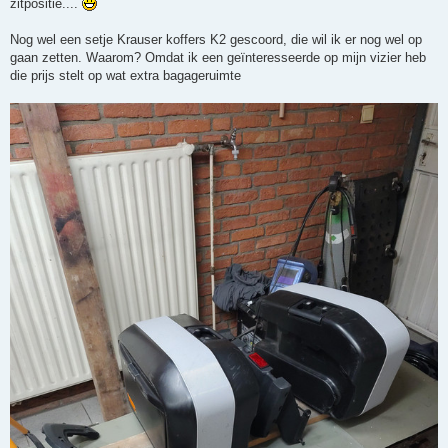
zitpositie....
Nog wel een setje Krauser koffers K2 gescoord, die wil ik er nog wel op
gaan zetten. Waarom? Omdat ik een geïnteresseerde op mijn vizier heb
die prijs stelt op wat extra bagageruimte