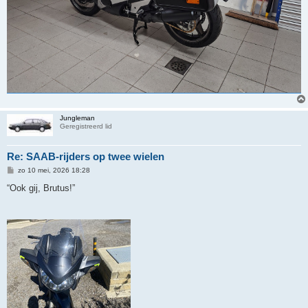
Jungleman
Geregistreerd lid
Re: SAAB-rijders op twee wielen
B
zo 10 mei, 2026 18:28
e
r
“Ook gij, Brutus!”
i
c
h
t