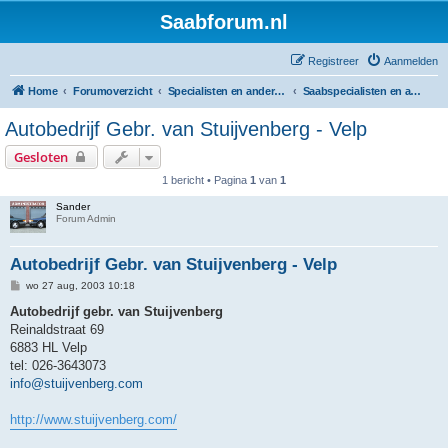
Saabforum.nl
Registreer
Aanmelden
Home
Forumoverzicht
Specialisten en andere Saabgaragisten
Saabspecialisten en andere bedrijven die Saabs verkopen
Autobedrijf Gebr. van Stuijvenberg - Velp
Gesloten
1 bericht • Pagina
1
van
1
Sander
Forum Admin
Autobedrijf Gebr. van Stuijvenberg - Velp
B
wo 27 aug, 2003 10:18
e
r
Autobedrijf gebr. van Stuijvenberg
i
Reinaldstraat 69
c
h
6883 HL Velp
t
tel: 026-3643073
info@stuijvenberg.com
http://www.stuijvenberg.com/