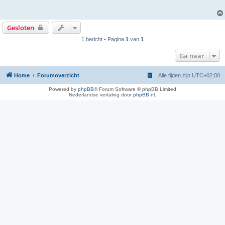
Gesloten
1 bericht • Pagina
1
van
1
Ga naar
Home
Forumoverzicht
Alle tijden zijn
UTC+02:00
Powered by
phpBB
® Forum Software © phpBB Limited
Nederlandse vertaling door
phpBB.nl
.