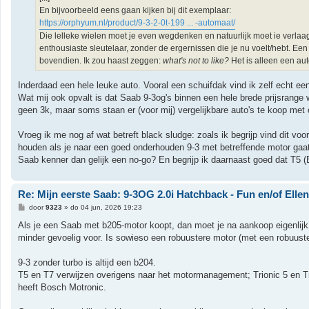
En bijvoorbeeld eens gaan kijken bij dit exemplaar:
https://orphyum.nl/product/9-3-2-0t-199 ... -automaat/
Die lelleke wielen moet je even wegdenken en natuurlijk moet ie verlaag
enthousiaste sleutelaar, zonder de ergernissen die je nu voelt/hebt. 
bovendien. Ik zou haast zeggen:
what's not to like?
Het is alleen een au
Inderdaad een hele leuke auto. Vooral een schuifdak vind ik zelf echt ee
Wat mij ook opvalt is dat Saab 9-3og's binnen een hele brede prijsrang
geen 3k, maar soms staan er (voor mij) vergelijkbare auto's te koop met 
Vroeg ik me nog af wat betreft black sludge: zoals ik begrijp vind dit v
houden als je naar een goed onderhouden 9-3 met betreffende motor gaat k
Saab kenner dan gelijk een no-go? En begrijp ik daarnaast goed dat T5 (
Re: Mijn eerste Saab: 9-3OG 2.0i Hatchback - Fun en/of Elle
B
door
9323
»
do 04 jun, 2026 19:23
e
r
Als je een Saab met b205-motor koopt, dan moet je na aankoop eigenlijk 
i
minder gevoelig voor. Is sowieso een robuustere motor (met een robuuster
c
h
t
9-3 zonder turbo is altijd een b204.
T5 en T7 verwijzen overigens naar het motormanagement; Trionic 5 en Tri
heeft Bosch Motronic.