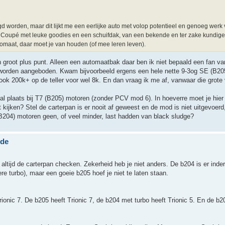
d worden, maar dit lijkt me een eerlijke auto met volop potentieel en genoeg werk
Een Coupé met leuke goodies en een schuifdak, van een bekende en ter zake kundig
tomaat, daar moet je van houden (of mee leren leven).
n groot plus punt. Alleen een automaatbak daar ben ik niet bepaald een fan va
e worden aangeboden. Kwam bijvoorbeeld ergens een hele nette 9-3og SE (B20
ook 200k+ op de teller voor wel 8k. En dan vraag ik me af, vanwaar die grote 
ooral plaats bij T7 (B205) motoren (zonder PCV mod 6). In hoeverre moet je hie
ijken? Stel de carterpan is er nooit af geweest en de mod is niet uitgevoerd,
B204) motoren geen, of veel minder, last hadden van black sludge?
nde
altijd de carterpan checken. Zekerheid heb je niet anders. De b204 is er inde
e turbo), maar een goeie b205 hoef je niet te laten staan.
onic 7. De b205 heeft Trionic 7, de b204 met turbo heeft Trionic 5. En de b2