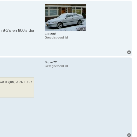
h
o
o
g
n 9-3’s en 900’s die
El René
Geregistreerd lid
!
O
m
h
Super72
o
Geregistreerd lid
o
g
wo 03 jun, 2026 10:27
O