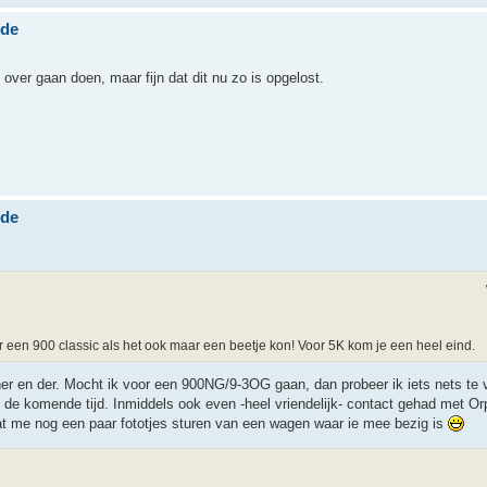
nde
over gaan doen, maar fijn dat dit nu zo is opgelost.
nde
r een 900 classic als het ook maar een beetje kon! Voor 5K kom je een heel eind.
er en der. Mocht ik voor een 900NG/9-3OG gaan, dan probeer ik iets nets te 
ud de komende tijd. Inmiddels ook even -heel vriendelijk- contact gehad met O
gaat me nog een paar fototjes sturen van een wagen waar ie mee bezig is