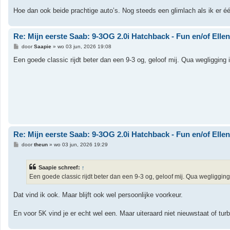
Hoe dan ook beide prachtige auto’s. Nog steeds een glimlach als ik er één
Re: Mijn eerste Saab: 9-3OG 2.0i Hatchback - Fun en/of Elle
B
door
Saapie
»
wo 03 jun, 2026 19:08
e
r
Een goede classic rijdt beter dan een 9-3 og, geloof mij. Qua wegligging i
i
c
h
t
Re: Mijn eerste Saab: 9-3OG 2.0i Hatchback - Fun en/of Elle
B
door
theun
»
wo 03 jun, 2026 19:29
e
r
i
Saapie schreef:
↑
c
h
Een goede classic rijdt beter dan een 9-3 og, geloof mij. Qua wegligging i
t
Dat vind ik ook. Maar blijft ook wel persoonlijke voorkeur.
En voor 5K vind je er echt wel een. Maar uiteraard niet nieuwstaat of t