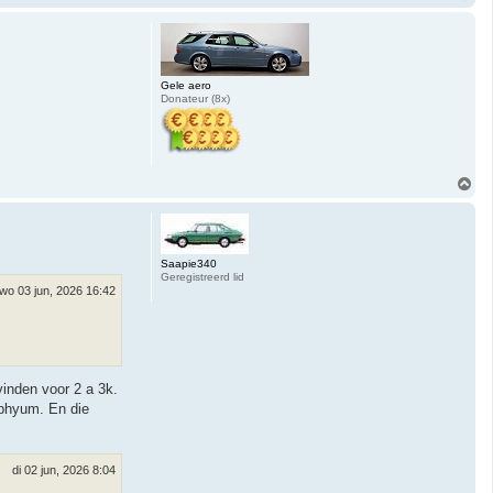
m
h
o
o
g
Gele aero
Donateur (8x)
O
m
h
o
o
g
Saapie340
Geregistreerd lid
wo 03 jun, 2026 16:42
vinden voor 2 a 3k.
rphyum. En die
di 02 jun, 2026 8:04