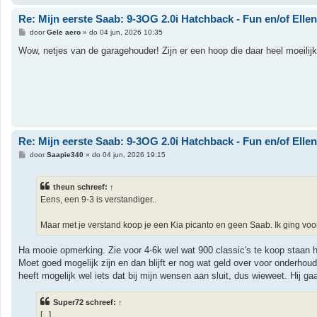
Re: Mijn eerste Saab: 9-3OG 2.0i Hatchback - Fun en/of Elle
B
door
Gele aero
»
do 04 jun, 2026 10:35
e
r
Wow, netjes van de garagehouder! Zijn er een hoop die daar heel moeilijk 
i
c
h
t
Re: Mijn eerste Saab: 9-3OG 2.0i Hatchback - Fun en/of Elle
B
door
Saapie340
»
do 04 jun, 2026 19:15
e
r
i
theun schreef:
↑
c
h
Eens, een 9-3 is verstandiger..
t
Maar met je verstand koop je een Kia picanto en geen Saab. Ik ging voo
Ha mooie opmerking. Zie voor 4-6k wel wat 900 classic's te koop staan h
Moet goed mogelijk zijn en dan blijft er nog wat geld over voor onderho
heeft mogelijk wel iets dat bij mijn wensen aan sluit, dus wieweet. Hij 
Super72 schreef:
↑
[...]