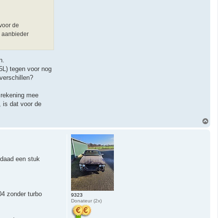
 voor de
e aanbieder
n.
5L) tegen voor nog
verschillen?
r rekening mee
 is dat voor de
O
m
h
o
o
g
rdaad een stuk
04 zonder turbo
9323
Donateur (2x)