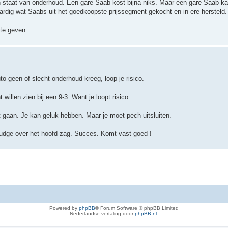
en staat van onderhoud. Een gare Saab kost bijna niks. Maar een gare Saab k
aardig wat Saabs uit het goedkoopste prijssegment gekocht en in ere hersteld.
 te geven.
o geen of slecht onderhoud kreeg, loop je risico.
illen zien bij een 9-3. Want je loopt risico.
t gaan. Je kan geluk hebben. Maar je moet pech uitsluiten.
sludge over het hoofd zag. Succes. Komt vast goed !
Powered by
phpBB
® Forum Software © phpBB Limited
Nederlandse vertaling door
phpBB.nl
.