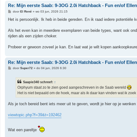
Re: Mijn eerste Saab: 9-3OG 2.0i Hatchback - Fun en/of Elle
B
door
El René
»
wo 03 jun, 2026 21:15
e
r
Het is persoonlijk. Ik heb in beide gereden. En ik raad iedere potentiële 
i
c
h
Als het even kan in meerdere exemplaren van beide types, want ook onderli
t
rijden als een zijden choker.
Probeer er gewoon zoveel je kan. En laat wat je wilt kopen aankoopkeuren 
Re: Mijn eerste Saab: 9-3OG 2.0i Hatchback - Fun en/of Elle
B
door
Super72
»
do 04 jun, 2026 6:30
e
r
i
Saapie340 schreef:
↑
c
h
Orphyum staat zo te zien goed aangeschreven in de Saab wereld
t
Het is niet bepaald om de hoek, maar als ik daar kan vinden wat ik zoek
Als je toch bereid bent iets meer uit te geven, wordt je hier op je wenken
viewtopic.php?f=39&t=192462
Wat een pareltje