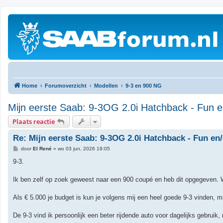
Home
Forumoverzicht
Modellen
9-3 en 900 NG
Mijn eerste Saab: 9-3OG 2.0i Hatchback - Fun e
Plaats reactie
Re: Mijn eerste Saab: 9-3OG 2.0i Hatchback - Fun en/
B
door
El René
»
wo 03 jun, 2026 19:05
e
r
9-3.
i
c
h
Ik ben zelf op zoek geweest naar een 900 coupé en heb dit opgegeven. 
t
Als € 5.000 je budget is kun je volgens mij een heel goede 9-3 vinden, m
De 9-3 vind ik persoonlijk een beter rijdende auto voor dagelijks gebruik