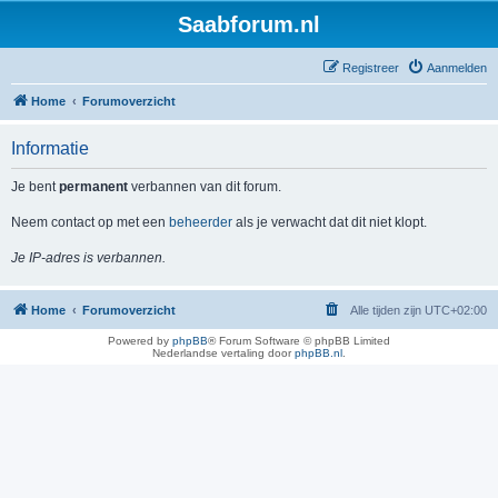
Saabforum.nl
Registreer
Aanmelden
Home
Forumoverzicht
Informatie
Je bent
permanent
verbannen van dit forum.
Neem contact op met een
beheerder
als je verwacht dat dit niet klopt.
Je IP-adres is verbannen.
Home
Forumoverzicht
Alle tijden zijn
UTC+02:00
Powered by
phpBB
® Forum Software © phpBB Limited
Nederlandse vertaling door
phpBB.nl
.