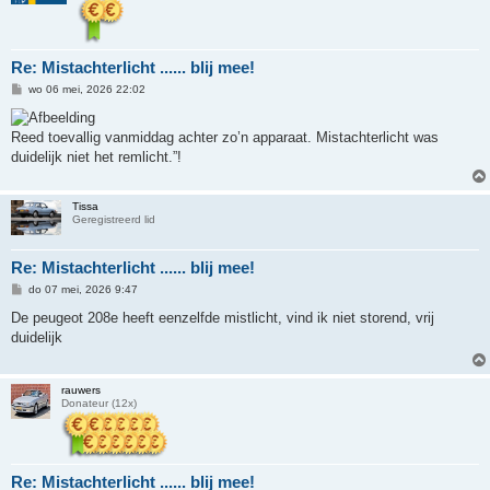
Re: Mistachterlicht ...... blij mee!
B
wo 06 mei, 2026 22:02
e
r
i
Reed toevallig vanmiddag achter zo’n apparaat. Mistachterlicht was
c
h
duidelijk niet het remlicht.”!
t
Tissa
Geregistreerd lid
Re: Mistachterlicht ...... blij mee!
B
do 07 mei, 2026 9:47
e
r
De peugeot 208e heeft eenzelfde mistlicht, vind ik niet storend, vrij
i
duidelijk
c
h
t
rauwers
Donateur (12x)
Re: Mistachterlicht ...... blij mee!