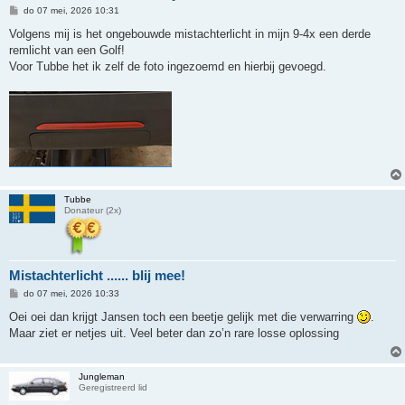
B
do 07 mei, 2026 10:31
e
r
Volgens mij is het ongebouwde mistachterlicht in mijn 9-4x een derde
i
remlicht van een Golf!
c
h
Voor Tubbe het ik zelf de foto ingezoemd en hierbij gevoegd.
t
Tubbe
Donateur (2x)
Mistachterlicht ...... blij mee!
B
do 07 mei, 2026 10:33
e
r
Oei oei dan krijgt Jansen toch een beetje gelijk met die verwarring
.
i
Maar ziet er netjes uit. Veel beter dan zo’n rare losse oplossing
c
h
t
Jungleman
Geregistreerd lid