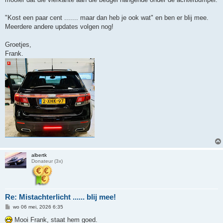
"Kost een paar cent ....... maar dan heb je ook wat" en ben er blij mee.
Meerdere andere updates volgen nog!
Groetjes,
Frank.
albertk
Donateur (3x)
Re: Mistachterlicht ...... blij mee!
B
wo 06 mei, 2026 6:35
e
r
Mooi Frank, staat hem goed.