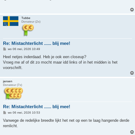
i
c
h
t
Tubbe
Donateur (2x)
Re: Mistachterlicht ...... blij mee!
B
wo 06 mei, 2026 10:49
e
r
Heel netjes inderdaad. Heb je ook een closeup?
i
Vroeg me af of dit zo mocht maar idd links of in het midden is het
c
h
voorschrift.
t
jansen
Donateur (7x)
Re: Mistachterlicht ...... blij mee!
B
wo 06 mei, 2026 10:53
e
r
Vanwege de redelijke breedte lijkt het net op een te laag hangende derde
i
remlicht.
c
h
t