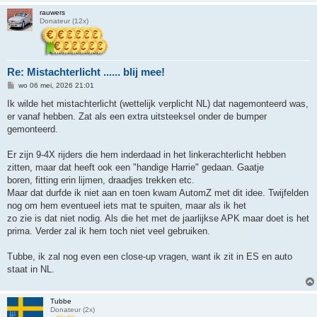
rauwers
Donateur (12x)
Re: Mistachterlicht ...... blij mee!
B
wo 06 mei, 2026 21:01
e
r
Ik wilde het mistachterlicht (wettelijk verplicht NL) dat nagemonteerd was,
i
er vanaf hebben. Zat als een extra uitsteeksel onder de bumper
c
h
gemonteerd.
t
Er zijn 9-4X rijders die hem inderdaad in het linkerachterlicht hebben
zitten, maar dat heeft ook een "handige Harrie" gedaan. Gaatje
boren, fitting erin lijmen, draadjes trekken etc.
Maar dat durfde ik niet aan en toen kwam AutomZ met dit idee. Twijfelden
nog om hem eventueel iets mat te spuiten, maar als ik het
zo zie is dat niet nodig. Als die het met de jaarlijkse APK maar doet is het
prima. Verder zal ik hem toch niet veel gebruiken.
Tubbe, ik zal nog even een close-up vragen, want ik zit in ES en auto
staat in NL.
Tubbe
Donateur (2x)