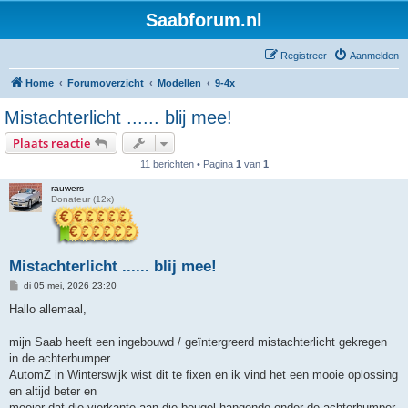
Saabforum.nl
Registreer
Aanmelden
Home
Forumoverzicht
Modellen
9-4x
Mistachterlicht ...... blij mee!
Plaats reactie
11 berichten • Pagina
1
van
1
rauwers
Donateur (12x)
Mistachterlicht ...... blij mee!
B
di 05 mei, 2026 23:20
e
r
Hallo allemaal,
i
c
h
mijn Saab heeft een ingebouwd / geïntergreerd mistachterlicht gekregen
t
in de achterbumper.
AutomZ in Winterswijk wist dit te fixen en ik vind het een mooie oplossing
en altijd beter en
mooier dat die vierkante aan die beugel hangende onder de achterbumper.