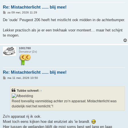
Re: Mistachterlicht ...... blij mee!
B
za 09 mei, 2026 11:29
e
r
De ‘oude’ Peugeot 206 heeft het mistlicht ook midden in de achterbumper.
i
c
h
Lekker practisch als je er een trekhaak voor monteert… maar het schijnt
t
te mogen.
1001760
Donateur (2x)
Re: Mistachterlicht ...... blij mee!
B
ma 11 mei, 2026 10:50
e
r
i
Tubbe schreef:
↑
c
h
t
Reed toevallig vanmiddag achter zo’n apparaat. Mistachterlicht was
duidelijk niet het remlicht.”!
Zo'n apparaat rij ik ook.
Moet toch eens kijken hoe dat eruitziet als 'ie brandt.
Hier tussen de weilanden blijft de mist soms best wel lang en laag