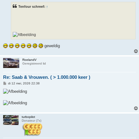
i
Tenfour schreef:
↑
c
h
t
geweldig
RoelandV
Geregistreerd lid
Re: Saab & Vrouwen. ( > 1.000.000 keer )
B
di 12 mei, 2026 22:38
e
r
i
c
h
t
turbopilot
Donateur (7x)