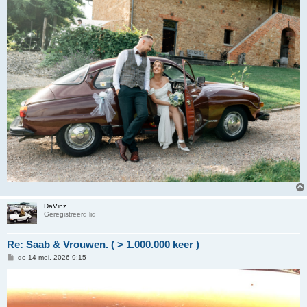
c
h
t
DaVinz
Geregistreerd lid
Re: Saab & Vrouwen. ( > 1.000.000 keer )
B
do 14 mei, 2026 9:15
e
r
i
c
h
t