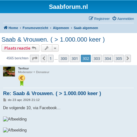
Saabforum.nl
Registreer
Aanmelden
Home
Forumoverzicht
Algemeen
Saab algemeen
Saab & Vrouwen. ( > 1.000.000 keer )
Plaats reactie
Pagina
302
van
305
1
300
301
302
303
304
305
Vorige
Vo
4565 berichten
…
Tenfour
Moderator + Donateur
Re: Saab & Vrouwen. ( > 1.000.000 keer )
B
do 23 apr, 2026 21:12
e
r
De volgende 10, via Facebook...
i
c
h
t