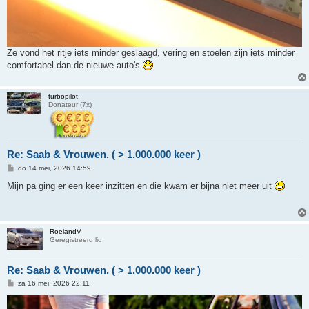
Ze vond het ritje iets minder geslaagd, vering en stoelen zijn iets minder
comfortabel dan de nieuwe auto's
turbopilot
Donateur (7x)
Re: Saab & Vrouwen. ( > 1.000.000 keer )
B
do 14 mei, 2026 14:59
e
r
Mijn pa ging er een keer inzitten en die kwam er bijna niet meer uit
i
c
h
t
RoelandV
Geregistreerd lid
Re: Saab & Vrouwen. ( > 1.000.000 keer )
B
za 16 mei, 2026 22:11
e
r
i