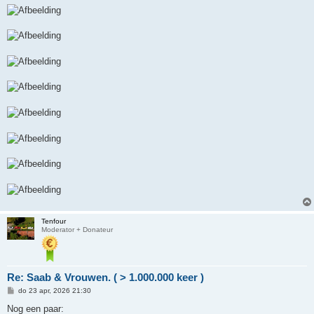
Tenfour
Moderator + Donateur
Re: Saab & Vrouwen. ( > 1.000.000 keer )
B
do 23 apr, 2026 21:30
e
r
Nog een paar: