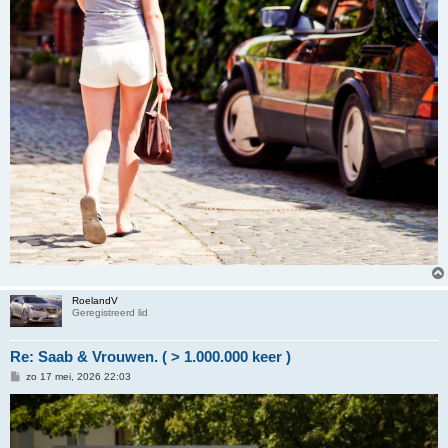
c
h
t
RoelandV
Geregistreerd lid
Re: Saab & Vrouwen. ( > 1.000.000 keer )
B
zo 17 mei, 2026 22:03
e
r
i
c
h
t