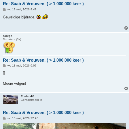
Re: Saab & Vrouwen. ( > 1.000.000 keer )
B
wo 13 mei, 2026 8:49
e
r
Geweldige bijdrage.
i
c
h
t
collega
Donateur (3x)
Re: Saab & Vrouwen. ( > 1.000.000 keer )
B
wo 13 mei, 2026 9:07
e
r
[]
i
c
h
Mooie velgen!
t
RoelandV
Geregistreerd lid
Re: Saab & Vrouwen. ( > 1.000.000 keer )
B
wo 13 mei, 2026 22:26
e
r
i