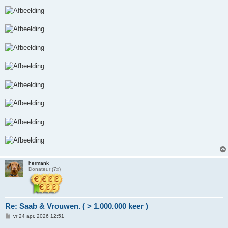
hermank
Donateur (7x)
Re: Saab & Vrouwen. ( > 1.000.000 keer )
B
vr 24 apr, 2026 12:51
e
r