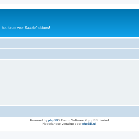
het forum voor Saabliefhebbers!
Powered by
phpBB
® Forum Software © phpBB Limited
Nederlandse vertaling door
phpBB.nl
.