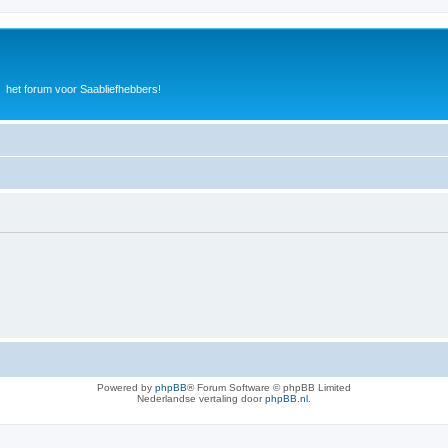
het forum voor Saabliefhebbers!
Powered by
phpBB
® Forum Software © phpBB Limited
Nederlandse vertaling door
phpBB.nl
.