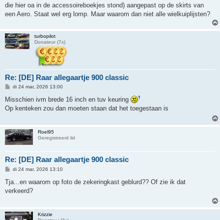
h
die hier oa in de accessoireboekjes stond) aangepast op de skirts van
t
een Aero. Staat wel erg lomp. Maar waarom dan niet alle wielkuiplijsten?
turbopilot
Donateur (7x)
Re: [DE] Raar allegaartje 900 classic
B
di 24 mar, 2026 13:00
e
r
Misschien ivm brede 16 inch en tuv keuring
i
Op kenteken zou dan moeten staan dat het toegestaan is
c
h
t
Roel95
Geregistreerd lid
Re: [DE] Raar allegaartje 900 classic
B
di 24 mar, 2026 13:10
e
r
Tja...en waarom op foto de zekeringkast geblurd?? Of zie ik dat
i
verkeerd?
c
h
t
Krizzie