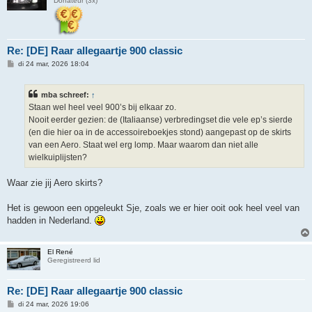
Donateur (3x)
Re: [DE] Raar allegaartje 900 classic
B
di 24 mar, 2026 18:04
e
r
i
mba schreef:
↑
c
h
Staan wel heel veel 900’s bij elkaar zo.
t
Nooit eerder gezien: de (Italiaanse) verbredingset die vele ep’s sierde
(en die hier oa in de accessoireboekjes stond) aangepast op de skirts
van een Aero. Staat wel erg lomp. Maar waarom dan niet alle
wielkuiplijsten?
Waar zie jij Aero skirts?
Het is gewoon een opgeleukt Sje, zoals we er hier ooit ook heel veel van
hadden in Nederland.
El René
Geregistreerd lid
Re: [DE] Raar allegaartje 900 classic
B
di 24 mar, 2026 19:06
e