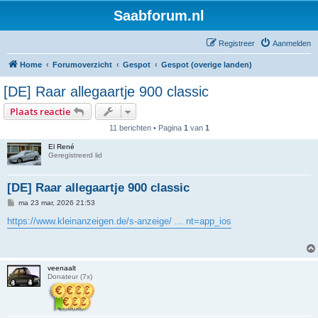
Saabforum.nl
Registreer
Aanmelden
Home
Forumoverzicht
Gespot
Gespot (overige landen)
[DE] Raar allegaartje 900 classic
Plaats reactie
11 berichten • Pagina
1
van
1
El René
Geregistreerd lid
[DE] Raar allegaartje 900 classic
B
ma 23 mar, 2026 21:53
e
r
https://www.kleinanzeigen.de/s-anzeige/ ... nt=app_ios
i
c
h
t
veenaalt
Donateur (7x)