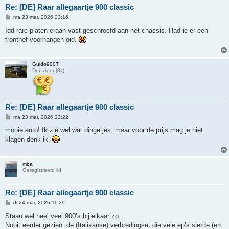
Re: [DE] Raar allegaartje 900 classic
B
ma 23 mar, 2026 23:16
e
r
Idd rare platen eraan vast geschroefd aan het chassis. Had ie er een
i
fronthef voorhangen oid.
c
h
t
Guido900T
Donateur (3x)
Re: [DE] Raar allegaartje 900 classic
B
ma 23 mar, 2026 23:22
e
r
mooie auto! Ik zie wel wat dingetjes, maar voor de prijs mag je niet
i
klagen denk ik.
c
h
t
mba
Geregistreerd lid
Re: [DE] Raar allegaartje 900 classic
B
di 24 mar, 2026 11:39
e
r
Staan wel heel veel 900’s bij elkaar zo.
i
Nooit eerder gezien: de (Italiaanse) verbredingset die vele ep’s sierde (en
c