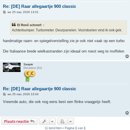
Re: [DE] Raar allegaartje 900 classic
B
wo 25 mar, 2026 13:01
e
r
i
El René schreef:
↑
c
h
Achterbumper. Turbometer. Deurpanelen. Voorstoelen vind ik ook gek.
t
handmatige raam- en spiegelverstelling zie je ook niet vaak op een turbo
Die Italiaanse brede wielkastranden zijn ideaal om roest weg te moffelen
Saapie
Donateur (2x)
Re: [DE] Raar allegaartje 900 classic
B
wo 25 mar, 2026 13:04
e
r
Vreemde auto, die ook nog eens best een flinke vraagprijs heeft.
i
c
h
t
Plaats reactie
11 berichten • Pagina
1
van
1