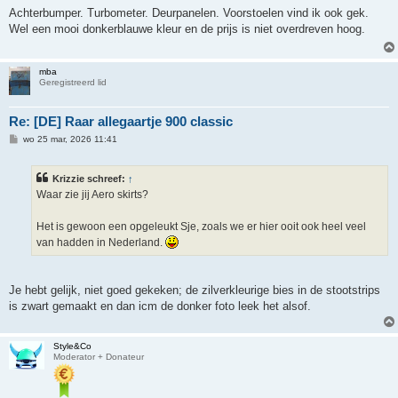
r
Achterbumper. Turbometer. Deurpanelen. Voorstoelen vind ik ook gek.
i
Wel een mooi donkerblauwe kleur en de prijs is niet overdreven hoog.
c
h
t
mba
Geregistreerd lid
Re: [DE] Raar allegaartje 900 classic
B
wo 25 mar, 2026 11:41
e
r
i
Krizzie schreef:
↑
c
h
Waar zie jij Aero skirts?
t
Het is gewoon een opgeleukt Sje, zoals we er hier ooit ook heel veel
van hadden in Nederland.
Je hebt gelijk, niet goed gekeken; de zilverkleurige bies in de stootstrips
is zwart gemaakt en dan icm de donker foto leek het alsof.
Style&Co
Moderator + Donateur