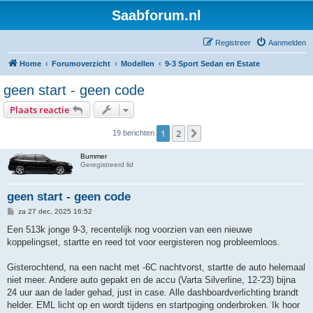
Saabforum.nl
Registreer
Aanmelden
Home
Forumoverzicht
Modellen
9-3 Sport Sedan en Estate
geen start - geen code
Plaats reactie
1
2
Volgende
19 berichten
Bummer
Geregistreerd lid
geen start - geen code
B
za 27 dec, 2025 16:52
e
r
Een 513k jonge 9-3, recentelijk nog voorzien van een nieuwe
i
koppelingset, startte en reed tot voor eergisteren nog probleemloos.
c
h
t
Gisterochtend, na een nacht met -6C nachtvorst, startte de auto helemaal
niet meer. Andere auto gepakt en de accu (Varta Silverline, 12-'23) bijna
24 uur aan de lader gehad, just in case. Alle dashboardverlichting brandt
helder. EML licht op en wordt tijdens en startpoging onderbroken. Ik hoor