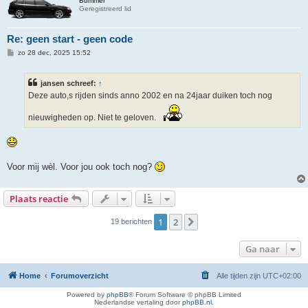
Bummer
Geregistreerd lid
Re: geen start - geen code
B
zo 28 dec, 2025 15:52
e
r
i
jansen schreef:
↑
c
h
Deze auto,s rijden sinds anno 2002 en na 24jaar duiken toch nog
t
nieuwigheden op. Niet te geloven.
Voor mij wèl. Voor jou ook toch nog?
Plaats reactie
1
2
Volgende
19 berichten
Ga naar
Home
Forumoverzicht
Alle tijden zijn
UTC+02:00
Powered by
phpBB
® Forum Software © phpBB Limited
Nederlandse vertaling door
phpBB.nl
.