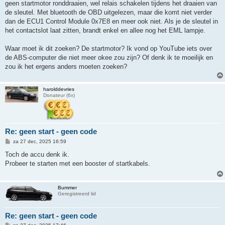
geen startmotor ronddraaien, wel relais schakelen tijdens het draaien van
de sleutel. Met bluetooth de OBD uitgelezen, maar die komt niet verder
dan de ECU1 Control Module 0x7E8 en meer ook niet. Als je de sleutel in
het contactslot laat zitten, brandt enkel en allee nog het EML lampje.
Waar moet ik dit zoeken? De startmotor? Ik vond op YouTube iets over
de ABS-computer die niet meer okee zou zijn? Of denk ik te moeilijk en
zou ik het ergens anders moeten zoeken?
harolddevries
Donateur (6x)
Re: geen start - geen code
B
za 27 dec, 2025 16:59
e
r
Toch de accu denk ik.
i
Probeer te starten met een booster of startkabels.
c
h
t
Bummer
Geregistreerd lid
Re: geen start - geen code
B