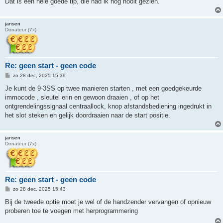
Dat is een hele goede tip, die had ik nog nooit gezien.
jansen
Donateur (7x)
Re: geen start - geen code
B
zo 28 dec, 2025 15:39
e
r
Je kunt de 9-3SS op twee manieren starten , met een goedgekeurde
i
immocode , sleutel erin en gewoon draaien , of op het
c
h
ontgrendelingssignaal centraallock, knop afstandsbediening ingedrukt in
t
het slot steken en gelijk doordraaien naar de start positie.
jansen
Donateur (7x)
Re: geen start - geen code
B
zo 28 dec, 2025 15:43
e
r
Bij de tweede optie moet je wel of de handzender vervangen of opnieuw
i
proberen toe te voegen met herprogrammering
c
h