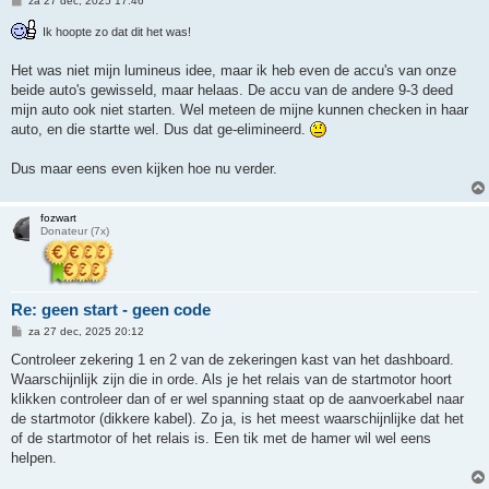
za 27 dec, 2025 17:46
e
r
Ik hoopte zo dat dit het was!
i
c
h
Het was niet mijn lumineus idee, maar ik heb even de accu's van onze
t
beide auto's gewisseld, maar helaas. De accu van de andere 9-3 deed
mijn auto ook niet starten. Wel meteen de mijne kunnen checken in haar
auto, en die startte wel. Dus dat ge-elimineerd.
Dus maar eens even kijken hoe nu verder.
fozwart
Donateur (7x)
Re: geen start - geen code
B
za 27 dec, 2025 20:12
e
r
Controleer zekering 1 en 2 van de zekeringen kast van het dashboard.
i
Waarschijnlijk zijn die in orde. Als je het relais van de startmotor hoort
c
h
klikken controleer dan of er wel spanning staat op de aanvoerkabel naar
t
de startmotor (dikkere kabel). Zo ja, is het meest waarschijnlijke dat het
of de startmotor of het relais is. Een tik met de hamer wil wel eens
helpen.