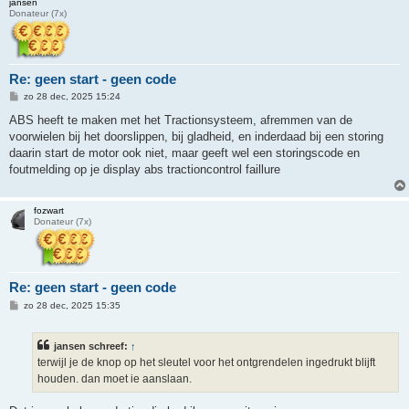
jansen
Donateur (7x)
Re: geen start - geen code
B
zo 28 dec, 2025 15:24
e
r
ABS heeft te maken met het Tractionsysteem, afremmen van de
i
voorwielen bij het doorslippen, bij gladheid, en inderdaad bij een storing
c
h
daarin start de motor ook niet, maar geeft wel een storingscode en
t
foutmelding op je display abs tractioncontrol faillure
fozwart
Donateur (7x)
Re: geen start - geen code
B
zo 28 dec, 2025 15:35
e
r
i
jansen schreef:
↑
c
h
terwijl je de knop op het sleutel voor het ontgrendelen ingedrukt blijft
t
houden. dan moet ie aanslaan.