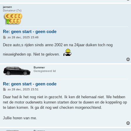
t
jansen
Donateur (7x)
Re: geen start - geen code
B
zo 28 dec, 2025 15:46
e
r
Deze auto,s rijden sinds anno 2002 en na 24jaar duiken toch nog
i
c
nieuwigheden op. Niet te geloven.
h
t
Bummer
Geregistreerd lid
Re: geen start - geen code
B
zo 28 dec, 2025 15:51
e
r
Daar had ik het nog niet in gezocht. Ik ken dit helemaal niet. We hebben
i
net de motor ouderwets kunnen starten door te duwen en de koppeling op
c
h
te laten komen. Ik ga dit nog wel checken morgenochtend.
t
Jullie horen van me.