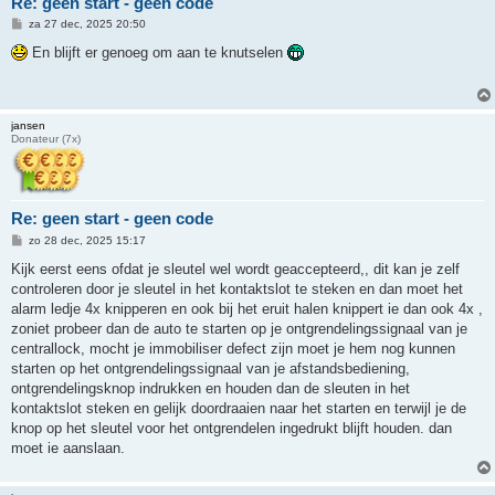
Re: geen start - geen code
B
za 27 dec, 2025 20:50
e
r
En blijft er genoeg om aan te knutselen
i
c
h
t
jansen
Donateur (7x)
Re: geen start - geen code
B
zo 28 dec, 2025 15:17
e
r
Kijk eerst eens ofdat je sleutel wel wordt geaccepteerd,, dit kan je zelf
i
controleren door je sleutel in het kontaktslot te steken en dan moet het
c
h
alarm ledje 4x knipperen en ook bij het eruit halen knippert ie dan ook 4x ,
t
zoniet probeer dan de auto te starten op je ontgrendelingssignaal van je
centrallock, mocht je immobiliser defect zijn moet je hem nog kunnen
starten op het ontgrendelingssignaal van je afstandsbediening,
ontgrendelingsknop indrukken en houden dan de sleuten in het
kontaktslot steken en gelijk doordraaien naar het starten en terwijl je de
knop op het sleutel voor het ontgrendelen ingedrukt blijft houden. dan
moet ie aanslaan.