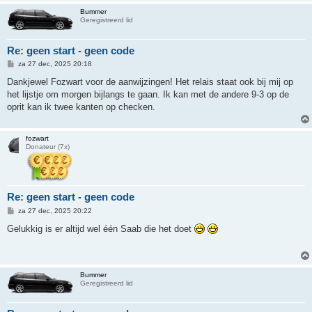
Bummer
Geregistreerd lid
Re: geen start - geen code
B
za 27 dec, 2025 20:18
e
r
Dankjewel Fozwart voor de aanwijzingen! Het relais staat ook bij mij op
i
het lijstje om morgen bijlangs te gaan. Ik kan met de andere 9-3 op de
c
h
oprit kan ik twee kanten op checken.
t
fozwart
Donateur (7x)
Re: geen start - geen code
B
za 27 dec, 2025 20:22
e
r
Gelukkig is er altijd wel één Saab die het doet
i
c
h
t
Bummer
Geregistreerd lid