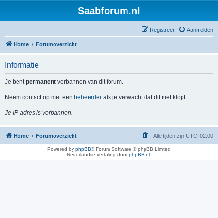
Saabforum.nl
Registreer
Aanmelden
Home
Forumoverzicht
Informatie
Je bent
permanent
verbannen van dit forum.
Neem contact op met een
beheerder
als je verwacht dat dit niet klopt.
Je IP-adres is verbannen.
Home
Forumoverzicht
Alle tijden zijn
UTC+02:00
Powered by
phpBB
® Forum Software © phpBB Limited
Nederlandse vertaling door
phpBB.nl
.