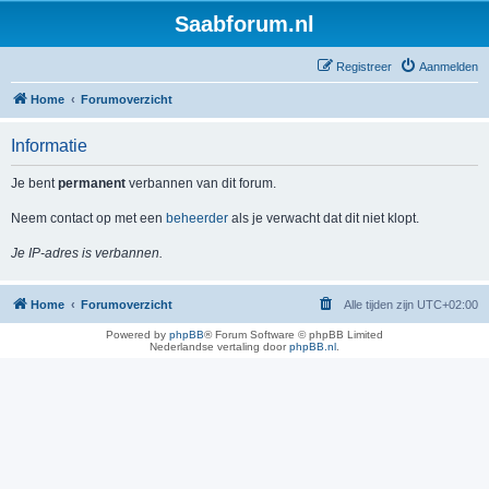
Saabforum.nl
Registreer
Aanmelden
Home
Forumoverzicht
Informatie
Je bent
permanent
verbannen van dit forum.
Neem contact op met een
beheerder
als je verwacht dat dit niet klopt.
Je IP-adres is verbannen.
Home
Forumoverzicht
Alle tijden zijn
UTC+02:00
Powered by
phpBB
® Forum Software © phpBB Limited
Nederlandse vertaling door
phpBB.nl
.