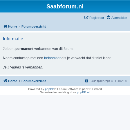
Saabforum.nl
Registreer
Aanmelden
Home
Forumoverzicht
Informatie
Je bent
permanent
verbannen van dit forum.
Neem contact op met een
beheerder
als je verwacht dat dit niet klopt.
Je IP-adres is verbannen.
Home
Forumoverzicht
Alle tijden zijn
UTC+02:00
Powered by
phpBB
® Forum Software © phpBB Limited
Nederlandse vertaling door
phpBB.nl
.