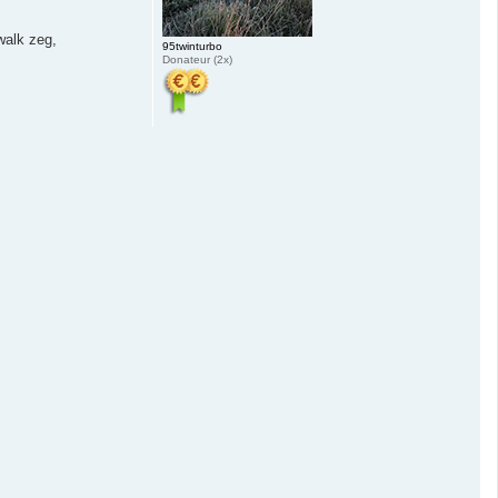
walk zeg,
95twinturbo
Donateur (2x)