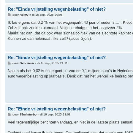
Re: "Einde vrijstelling wegenbelasting" of niet?
B
door
ReinO
»
di 16 sep, 2025 20:06
e
r
Ik las ergens dat 0,2 % van het wagenparkt 40 jaar of ouder is.... . Klopt
i
Zal zelf ook zoeken uiteraard. Volgens chatgpt is het ongeveer 2%.
c
h
Maakt het dan, dat dit ook weer signaalpolitiek van de slechtste kabinet o
t
Kunnen ze dan helemaal niks zelf? (aldus Sjors).
Re: "Einde vrijstelling wegenbelasting" of niet?
B
door
Gele aero
»
di 16 sep, 2025 21:11
e
r
Nou ja als het 0,02 is en je gaat uit van de 9,1 miljoen auto’s in Neder
i
euro wegenbelasting op jaarbasis. Denk dat het het werkelijke bedrag per
c
h
t
Re: "Einde vrijstelling wegenbelasting" of niet?
B
door
95twinturbo
»
di 16 sep, 2025 23:08
e
r
Veel tegenstrijdige berichten vandaag, en niet in de laatste plaats sensati
i
c
h
Onderstaand kwam ik ook tegen. Dat impliceert juist dat auto’s van 1987 