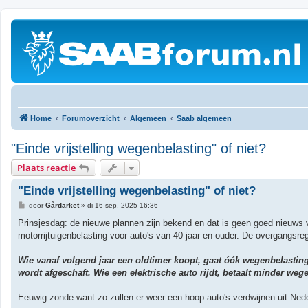
Home
Forumoverzicht
Algemeen
Saab algemeen
"Einde vrijstelling wegenbelasting" of niet?
Plaats reactie
"Einde vrijstelling wegenbelasting" of niet?
B
door
Gårdarket
»
di 16 sep, 2025 16:36
e
r
Prinsjesdag: de nieuwe plannen zijn bekend en dat is geen goed nieuws vo
i
motorrijtuigenbelasting voor auto's van 40 jaar en ouder. De overgangsre
c
h
t
Wie vanaf volgend jaar een oldtimer koopt, gaat óók wegenbelasting b
wordt afgeschaft. Wie een elektrische auto rijdt, betaalt mínder weg
Eeuwig zonde want zo zullen er weer een hoop auto's verdwijnen uit Ned