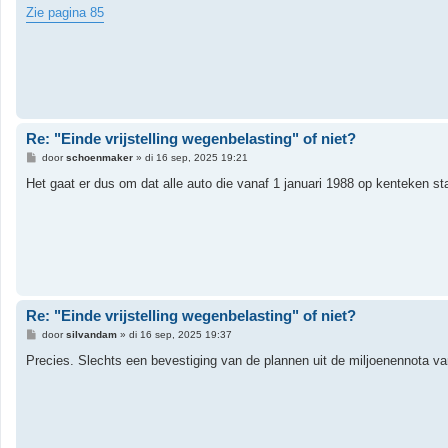
t
Zie pagina 85
Re: "Einde vrijstelling wegenbelasting" of niet?
B
door
schoenmaker
»
di 16 sep, 2025 19:21
e
r
Het gaat er dus om dat alle auto die vanaf 1 januari 1988 op kenteken staa
i
c
h
t
Re: "Einde vrijstelling wegenbelasting" of niet?
B
door
silvandam
»
di 16 sep, 2025 19:37
e
r
Precies. Slechts een bevestiging van de plannen uit de miljoenennota v
i
c
h
t