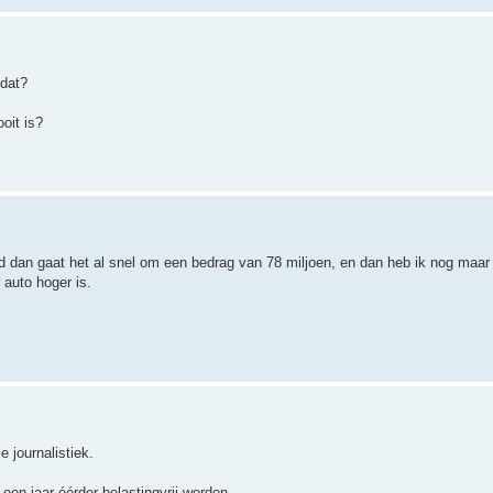
 dat?
oit is?
land dan gaat het al snel om een bedrag van 78 miljoen, en dan heb ik nog maa
 auto hoger is.
e journalistiek.
een jaar éérder belastingvrij worden.