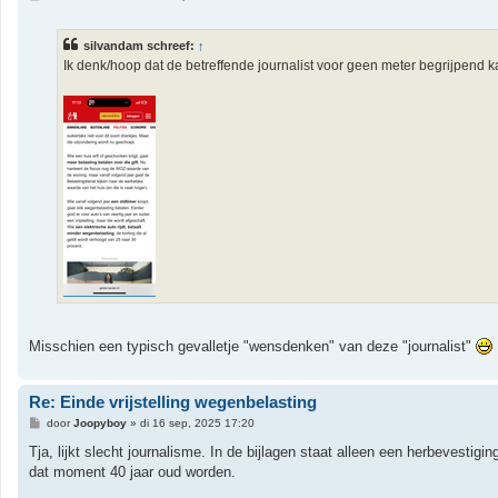
e
r
i
silvandam schreef:
↑
c
h
Ik denk/hoop dat de betreffende journalist voor geen meter begrijpend ka
t
Misschien een typisch gevalletje "wensdenken" van deze "journalist"
Re: Einde vrijstelling wegenbelasting
B
door
Joopyboy
»
di 16 sep, 2025 17:20
e
r
Tja, lijkt slecht journalisme. In de bijlagen staat alleen een herbevestigi
i
dat moment 40 jaar oud worden.
c
h