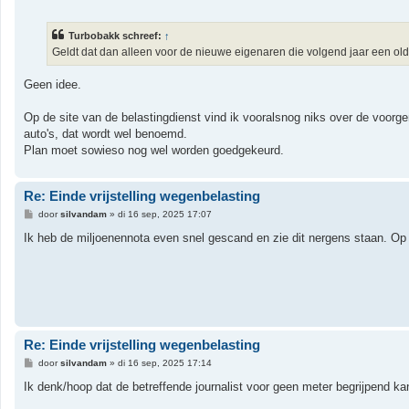
e
r
i
Turbobakk schreef:
↑
c
h
Geldt dat dan alleen voor de nieuwe eigenaren die volgend jaar een ol
t
Geen idee.
Op de site van de belastingdienst vind ik vooralsnog niks over de voorge
auto's, dat wordt wel benoemd.
Plan moet sowieso nog wel worden goedgekeurd.
Re: Einde vrijstelling wegenbelasting
B
door
silvandam
»
di 16 sep, 2025 17:07
e
r
Ik heb de miljoenennota even snel gescand en zie dit nergens staan. Op 
i
c
h
t
Re: Einde vrijstelling wegenbelasting
B
door
silvandam
»
di 16 sep, 2025 17:14
e
r
Ik denk/hoop dat de betreffende journalist voor geen meter begrijpend kan
i
c