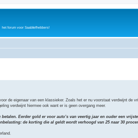
het forum voor Saabliefhebbers!
or de eigenaar van een klassieker. Zoals het er nu voorstaat verdwijnt de vri
geling verdwijnt hiermee ook want er is geen overgang meer.
etalen. Eerder gold er voor auto’s van veertig jaar en ouder een vrijste
enbelasting: de korting die al geldt wordt verhoogd van 25 naar 30 procen
erland.