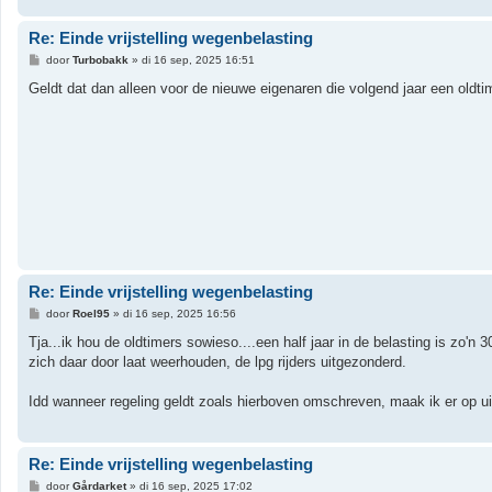
Re: Einde vrijstelling wegenbelasting
B
door
Turbobakk
»
di 16 sep, 2025 16:51
e
r
Geldt dat dan alleen voor de nieuwe eigenaren die volgend jaar een oldt
i
c
h
t
Re: Einde vrijstelling wegenbelasting
B
door
Roel95
»
di 16 sep, 2025 16:56
e
r
Tja...ik hou de oldtimers sowieso....een half jaar in de belasting is zo'
i
zich daar door laat weerhouden, de lpg rijders uitgezonderd.
c
h
t
Idd wanneer regeling geldt zoals hierboven omschreven, maak ik er op 
Re: Einde vrijstelling wegenbelasting
B
door
Gårdarket
»
di 16 sep, 2025 17:02