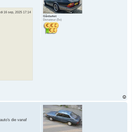
g
di 16 sep, 2025 17:14
Gårdarket
Donateur (5x)
O
m
h
o
o
g
 auto's die vanaf