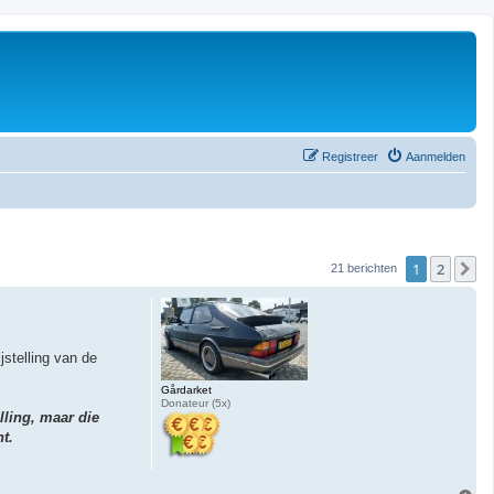
Registreer
Aanmelden
1
2
V
21 berichten
jstelling van de
Gårdarket
Donateur (5x)
lling, maar die
t.