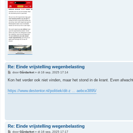
h
t
Re: Einde vrijstelling wegenbelasting
B
door
Gårdarket
»
di 16 sep, 2025 17:14
e
r
Kon het verder ook niet vinden, maar het stond in de krant. Even afwacht
i
c
h
https://www.destentor.nl/politiek/dit-z ... aebce3895/
t
Re: Einde vrijstelling wegenbelasting
B
door
Gårdarket
»
di 16 sep, 2025 17:17