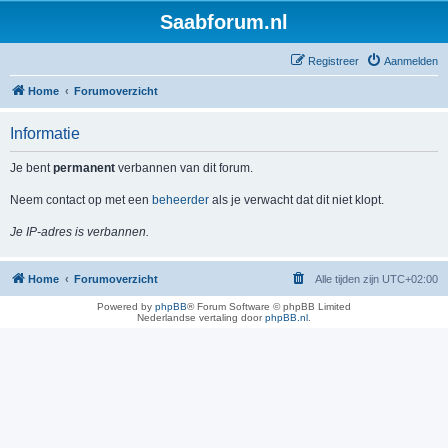
Saabforum.nl
Registreer
Aanmelden
Home
Forumoverzicht
Informatie
Je bent
permanent
verbannen van dit forum.
Neem contact op met een
beheerder
als je verwacht dat dit niet klopt.
Je IP-adres is verbannen.
Home
Forumoverzicht
Alle tijden zijn
UTC+02:00
Powered by
phpBB
® Forum Software © phpBB Limited
Nederlandse vertaling door
phpBB.nl
.