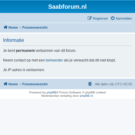
Saabforum.nl
Registreer
Aanmelden
Home
Forumoverzicht
Informatie
Je bent
permanent
verbannen van dit forum.
Neem contact op met een
beheerder
als je verwacht dat dit niet klopt.
Je IP-adres is verbannen.
Home
Forumoverzicht
Alle tijden zijn
UTC+02:00
Powered by
phpBB
® Forum Software © phpBB Limited
Nederlandse vertaling door
phpBB.nl
.