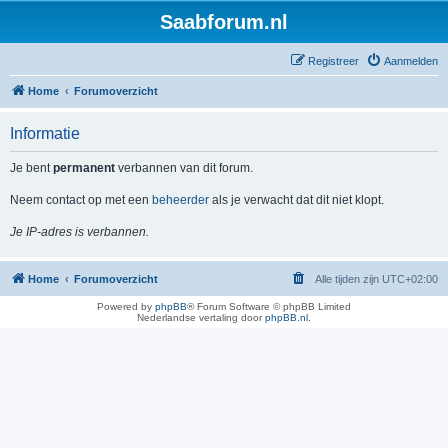
Saabforum.nl
Registreer
Aanmelden
Home
Forumoverzicht
Informatie
Je bent
permanent
verbannen van dit forum.
Neem contact op met een
beheerder
als je verwacht dat dit niet klopt.
Je IP-adres is verbannen.
Home
Forumoverzicht
Alle tijden zijn
UTC+02:00
Powered by
phpBB
® Forum Software © phpBB Limited
Nederlandse vertaling door
phpBB.nl
.