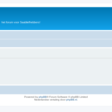
het forum voor Saabliefhebbers!
Powered by
phpBB
® Forum Software © phpBB Limited
Nederlandse vertaling door
phpBB.nl
.