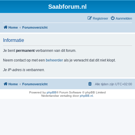
Saabforum.nl
Registreer
Aanmelden
Home
Forumoverzicht
Informatie
Je bent
permanent
verbannen van dit forum.
Neem contact op met een
beheerder
als je verwacht dat dit niet klopt.
Je IP-adres is verbannen.
Home
Forumoverzicht
Alle tijden zijn
UTC+02:00
Powered by
phpBB
® Forum Software © phpBB Limited
Nederlandse vertaling door
phpBB.nl
.