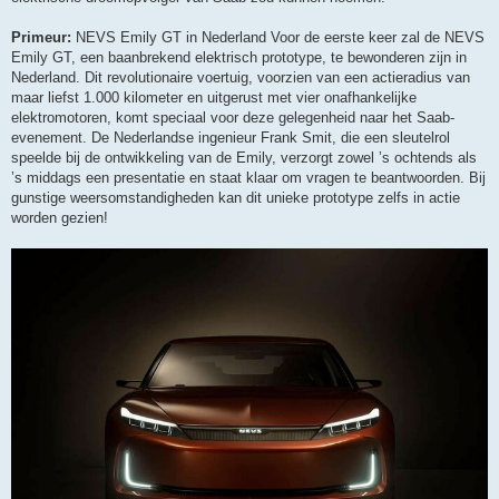
Primeur:
NEVS Emily GT in Nederland Voor de eerste keer zal de NEVS
Emily GT, een baanbrekend elektrisch prototype, te bewonderen zijn in
Nederland. Dit revolutionaire voertuig, voorzien van een actieradius van
maar liefst 1.000 kilometer en uitgerust met vier onafhankelijke
elektromotoren, komt speciaal voor deze gelegenheid naar het Saab-
evenement. De Nederlandse ingenieur Frank Smit, die een sleutelrol
speelde bij de ontwikkeling van de Emily, verzorgt zowel ’s ochtends als
’s middags een presentatie en staat klaar om vragen te beantwoorden. Bij
gunstige weersomstandigheden kan dit unieke prototype zelfs in actie
worden gezien!