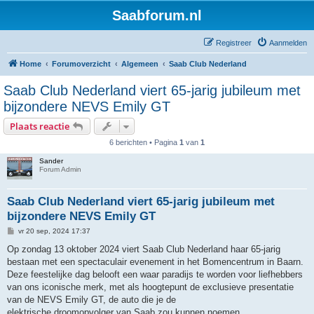
Saabforum.nl
Registreer
Aanmelden
Home
Forumoverzicht
Algemeen
Saab Club Nederland
Saab Club Nederland viert 65-jarig jubileum met
bijzondere NEVS Emily GT
Plaats reactie
6 berichten • Pagina
1
van
1
Sander
Forum Admin
Saab Club Nederland viert 65-jarig jubileum met
bijzondere NEVS Emily GT
B
vr 20 sep, 2024 17:37
e
r
Op zondag 13 oktober 2024 viert Saab Club Nederland haar 65-jarig
i
bestaan met een spectaculair evenement in het Bomencentrum in Baarn.
c
h
Deze feestelijke dag belooft een waar paradijs te worden voor liefhebbers
t
van ons iconische merk, met als hoogtepunt de exclusieve presentatie
van de NEVS Emily GT, de auto die je de
elektrische droomopvolger van Saab zou kunnen noemen.