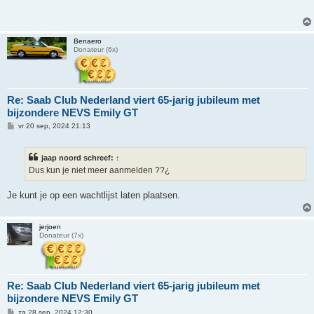
i
c
h
t
Benaero
Donateur (6x)
Re: Saab Club Nederland viert 65-jarig jubileum met
bijzondere NEVS Emily GT
B
vr 20 sep, 2024 21:13
e
r
i
jaap noord schreef:
↑
c
h
Dus kun je niet meer aanmelden ??¿
t
Je kunt je op een wachtlijst laten plaatsen.
jerjoen
Donateur (7x)
Re: Saab Club Nederland viert 65-jarig jubileum met
bijzondere NEVS Emily GT
B
za 28 sep, 2024 12:30