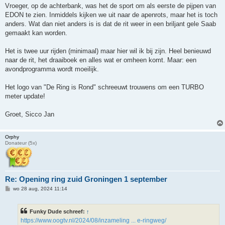
r
Vroeger, op de achterbank, was het de sport om als eerste de pijpen van
i
EDON te zien. Inmiddels kijken we uit naar de apenrots, maar het is toch
c
h
anders. Wat dan niet anders is is dat de rit weer in een briljant gele Saab
t
gemaakt kan worden.
Het is twee uur rijden (minimaal) maar hier wil ik bij zijn. Heel benieuwd
naar de rit, het draaiboek en alles wat er omheen komt. Maar: een
avondprogramma wordt moeilijk.
Het logo van "De Ring is Rond" schreeuwt trouwens om een TURBO
meter update!
Groet, Sicco Jan
Orphy
Donateur (5x)
Re: Opening ring zuid Groningen 1 september
B
wo 28 aug, 2024 11:14
e
r
i
Funky Dude schreef:
↑
c
h
https://www.oogtv.nl/2024/08/inzameling ... e-ringweg/
t