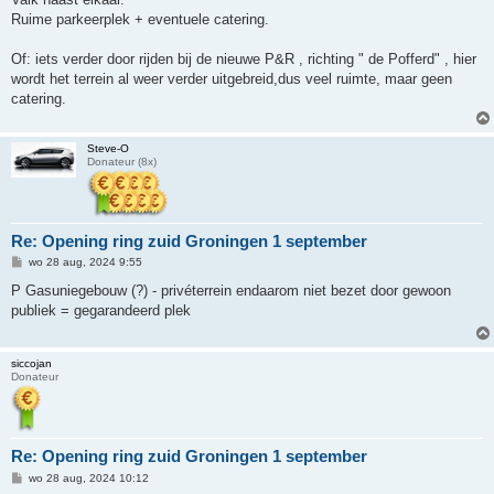
c
h
Ruime parkeerplek + eventuele catering.
t
Of: iets verder door rijden bij de nieuwe P&R , richting " de Pofferd" , hier
wordt het terrein al weer verder uitgebreid,dus veel ruimte, maar geen
catering.
Steve-O
Donateur (8x)
Re: Opening ring zuid Groningen 1 september
B
wo 28 aug, 2024 9:55
e
r
P Gasuniegebouw (?) - privéterrein endaarom niet bezet door gewoon
i
publiek = gegarandeerd plek
c
h
t
siccojan
Donateur
Re: Opening ring zuid Groningen 1 september
B
wo 28 aug, 2024 10:12
e