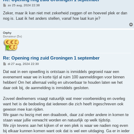
B
zo 25 aug, 2024 22:38
e
r
Zeker, maar ik kan niet met zekerheid zeggen of en hoeveel plek er dan
i
nog is. Laat ik het anders stellen, vanaf hoe laat kun je?
c
h
t
Orphy
Donateur (5x)
Re: Opening ring zuid Groningen 1 september
B
di 27 aug, 2024 22:30
e
r
Dat wat in een opwelling is ontstaan is inmiddels gegroeid naar een
i
evenement waar we in korte tijd al ruim 100 aanmeldingen voor binnen
c
h
hebben! Om het allemaal veilig en uitvoerbaar te houden laten we het
t
daar ook bij, de aanmelding is inmiddels gesloten.
Zoveel deelnemers vraagt natuurlijk wat meer voorbereiding en overleg
want het is de bedoeling dat iedereen die zich heeft ingeschreven ook
gewoon mee kan rijden.
We gaan nu bezig met een draaiboek, daar zal onder andere in komen te
staan waar jullie verwacht worden en natuurlijk op welk tijdstip.
We zijn tevens aan het kijken of er een plek is waar we nadien nog even
bij elkaar kunnen komen want ook dat is wel een uitdaging. Ga er in ieder