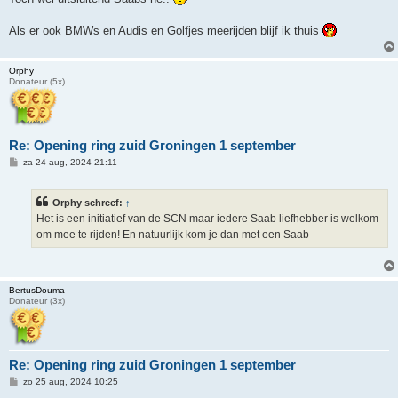
Als er ook BMWs en Audis en Golfjes meerijden blijf ik thuis
Orphy
Donateur (5x)
Re: Opening ring zuid Groningen 1 september
B
za 24 aug, 2024 21:11
e
r
i
Orphy schreef:
↑
c
h
Het is een initiatief van de SCN maar iedere Saab liefhebber is welkom
t
om mee te rijden! En natuurlijk kom je dan met een Saab
BertusDouma
Donateur (3x)
Re: Opening ring zuid Groningen 1 september
B
zo 25 aug, 2024 10:25
e