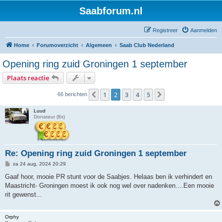
Saabforum.nl
Registreer
Aanmelden
Home
Forumoverzicht
Algemeen
Saab Club Nederland
Opening ring zuid Groningen 1 september
Plaats reactie
1
2
3
4
5
Vorige
Volgende
66 berichten
Luud
Donateur (8x)
Re: Opening ring zuid Groningen 1 september
B
za 24 aug, 2024 20:29
e
r
Gaaf hoor, mooie PR stunt voor de Saabjes. Helaas ben ik verhindert en
i
Maastricht- Groningen moest ik ook nog wel over nadenken....Een mooie
c
h
rit gewenst...
t
Orphy