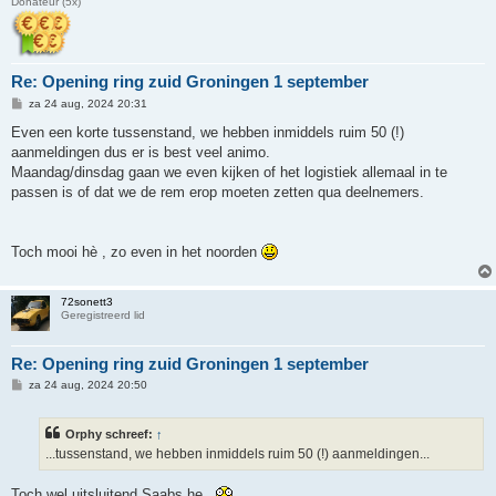
Donateur (5x)
Re: Opening ring zuid Groningen 1 september
B
za 24 aug, 2024 20:31
e
r
Even een korte tussenstand, we hebben inmiddels ruim 50 (!)
i
aanmeldingen dus er is best veel animo.
c
h
Maandag/dinsdag gaan we even kijken of het logistiek allemaal in te
t
passen is of dat we de rem erop moeten zetten qua deelnemers.
Toch mooi hè , zo even in het noorden
72sonett3
Geregistreerd lid
Re: Opening ring zuid Groningen 1 september
B
za 24 aug, 2024 20:50
e
r
i
Orphy schreef:
↑
c
h
...tussenstand, we hebben inmiddels ruim 50 (!) aanmeldingen...
t
Toch wel uitsluitend Saabs he..