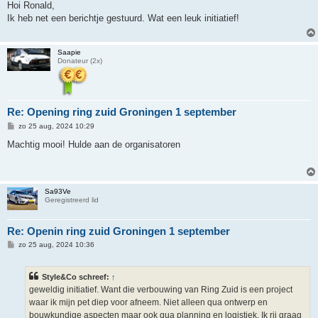
r
Hoi Ronald,
i
Ik heb net een berichtje gestuurd. Wat een leuk initiatief!
c
h
t
Saapie
Donateur (2x)
Re: Opening ring zuid Groningen 1 september
B
zo 25 aug, 2024 10:29
e
r
Machtig mooi! Hulde aan de organisatoren
i
c
h
t
Sa93Ve
Geregistreerd lid
Re: Openin ring zuid Groningen 1 september
B
zo 25 aug, 2024 10:36
e
r
i
Style&Co schreef:
↑
c
h
geweldig initiatief. Want die verbouwing van Ring Zuid is een project
t
waar ik mijn pet diep voor afneem. Niet alleen qua ontwerp en
bouwkundige aspecten maar ook qua planning en logistiek. Ik rij graag