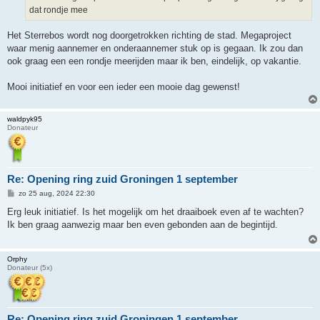
dat rondje mee
Het Sterrebos wordt nog doorgetrokken richting de stad. Megaproject
waar menig aannemer en onderaannemer stuk op is gegaan. Ik zou dan
ook graag een een rondje meerijden maar ik ben, eindelijk, op vakantie.
Mooi initiatief en voor een ieder een mooie dag gewenst!
waldpyk95
Donateur
Re: Opening ring zuid Groningen 1 september
B
zo 25 aug, 2024 22:30
e
r
Erg leuk initiatief. Is het mogelijk om het draaiboek even af te wachten?
i
Ik ben graag aanwezig maar ben even gebonden aan de begintijd.
c
h
t
Orphy
Donateur (5x)
Re: Opening ring zuid Groningen 1 september