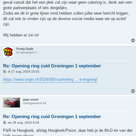
geval vanuit dat het een plek zal zijn waar geen catering is, denk aan een
grote parkeerplaats of iets dergelijks.
Zodra we dit in grote lijnen rond hebben zullen jullie weer bericht krijgen,
dit zal ook te vinden zijn op de diverse social media waar we op actief
zijn.
Wij hebben er zin in!
Funky Dude
In memoriam †
Re: Opening ring zuid Groningen 1 september
B
di 27 aug, 2024 23:02
e
r
https://www.oogtv.nl/2024/08/inzameling ... e-ringweg/
i
c
h
t
jaap noord
Geregistreerd lid
Re: Opening ring zuid Groningen 1 september
B
wo 28 aug, 2024 8:28
e
r
P&R te Hoogkerk, afslag Hoogkerk/Peize, daar heb je de McD én van der
i
Valk naast elkaar.