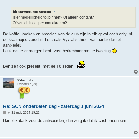
e
r
i
95twinturbo schreef:
↑
c
h
Is er mogelijkheid tot pinnen? Of alleen contant?
t
Of verschilt dat per marktkraam?
De koffie, koeken en broodjes van de club zijn in elk geval cash only, bij
de kraampjes verschilt het zoals Vyv al schreef van aanbieder tot
aanbieder.
Leuk dat je er morgen bent, vast herkenbaar met je tweeling
Ben zelf ook present, met de T8 sedan
95twinturbo
Donateur (2x)
Re: SCN onderdelen dag - zaterdag 1 juni 2024
B
vr 31 mei, 2024 15:22
e
r
Hartelijk dank voor de antwoorden, dan zorg ik dat ik cash meeneem!
i
c
h
t