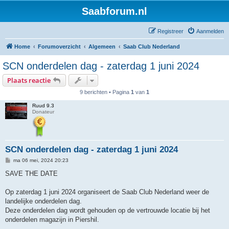
Saabforum.nl
Registreer
Aanmelden
Home
Forumoverzicht
Algemeen
Saab Club Nederland
SCN onderdelen dag - zaterdag 1 juni 2024
Plaats reactie
9 berichten • Pagina
1
van
1
Ruud 9.3
Donateur
SCN onderdelen dag - zaterdag 1 juni 2024
B
ma 06 mei, 2024 20:23
e
r
SAVE THE DATE
i
c
h
Op zaterdag 1 juni 2024 organiseert de Saab Club Nederland weer de
t
landelijke onderdelen dag.
Deze onderdelen dag wordt gehouden op de vertrouwde locatie bij het
onderdelen magazijn in Piershil.