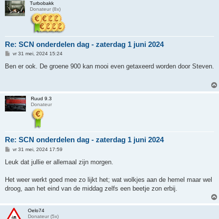
Turbobakk
Donateur (8x)
Re: SCN onderdelen dag - zaterdag 1 juni 2024
B
vr 31 mei, 2024 15:24
e
r
Ben er ook. De groene 900 kan mooi even getaxeerd worden door Steven.
i
c
h
t
Ruud 9.3
Donateur
Re: SCN onderdelen dag - zaterdag 1 juni 2024
B
vr 31 mei, 2024 17:59
e
r
Leuk dat jullie er allemaal zijn morgen.
i
c
h
Het weer werkt goed mee zo lijkt het; wat wolkjes aan de hemel maar wel
t
droog, aan het eind van de middag zelfs een beetje zon erbij.
Oelo74
Donateur (5x)