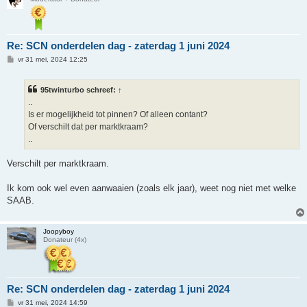
Re: SCN onderdelen dag - zaterdag 1 juni 2024
B
vr 31 mei, 2024 12:25
e
r
i
95twinturbo schreef:
↑
c
h
..
t
Is er mogelijkheid tot pinnen? Of alleen contant?
Of verschilt dat per marktkraam?
..
Verschilt per marktkraam.
Ik kom ook wel even aanwaaien (zoals elk jaar), weet nog niet met welke
SAAB.
Joopyboy
Donateur (4x)
Re: SCN onderdelen dag - zaterdag 1 juni 2024
B
vr 31 mei, 2024 14:59