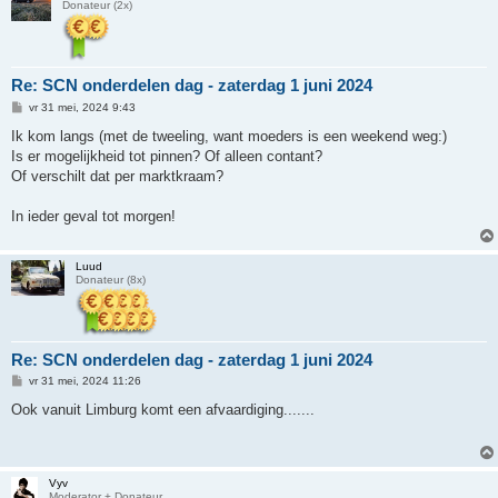
Donateur (2x)
Re: SCN onderdelen dag - zaterdag 1 juni 2024
B
vr 31 mei, 2024 9:43
e
r
Ik kom langs (met de tweeling, want moeders is een weekend weg:)
i
Is er mogelijkheid tot pinnen? Of alleen contant?
c
h
Of verschilt dat per marktkraam?
t
In ieder geval tot morgen!
Luud
Donateur (8x)
Re: SCN onderdelen dag - zaterdag 1 juni 2024
B
vr 31 mei, 2024 11:26
e
r
Ook vanuit Limburg komt een afvaardiging.......
i
c
h
t
Vyv
Moderator + Donateur