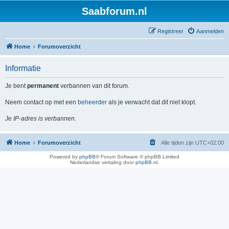
Saabforum.nl
Registreer
Aanmelden
Home
Forumoverzicht
Informatie
Je bent
permanent
verbannen van dit forum.
Neem contact op met een
beheerder
als je verwacht dat dit niet klopt.
Je IP-adres is verbannen.
Home
Forumoverzicht
Alle tijden zijn
UTC+02:00
Powered by
phpBB
® Forum Software © phpBB Limited
Nederlandse vertaling door
phpBB.nl
.