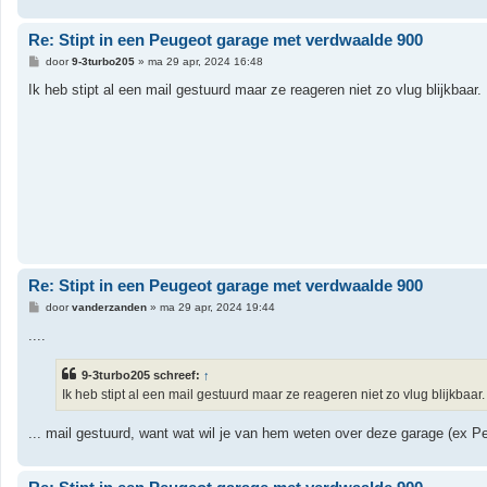
Re: Stipt in een Peugeot garage met verdwaalde 900
B
door
9-3turbo205
»
ma 29 apr, 2024 16:48
e
r
Ik heb stipt al een mail gestuurd maar ze reageren niet zo vlug blijkbaar.
i
c
h
t
Re: Stipt in een Peugeot garage met verdwaalde 900
B
door
vanderzanden
»
ma 29 apr, 2024 19:44
e
r
....
i
c
h
9-3turbo205 schreef:
↑
t
Ik heb stipt al een mail gestuurd maar ze reageren niet zo vlug blijkbaar.
... mail gestuurd, want wat wil je van hem weten over deze garage (ex P