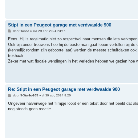
Stipt in een Peugeot garage met verdwaalde 900
B
door
Tubbe
»
ma 29 apr, 2024 23:15
e
r
Eens. Hij is regelmatig niet zo respectvol naar mensen die iets verkopen,
i
Ook bijzonder trouwens hoe hij de beste man gaat lopen vertellen bij de o
c
h
(kennelijk rondom zijn geboorte jaar) werden de meeste schuifdaken ook 
t
trekhaak.
Zeker met wat fiscale wendingen in het verleden hebben we gezien hoe we
Re: Stipt in een Peugeot garage met verdwaalde 900
B
door
9-3turbo205
»
di 30 apr, 2024 9:20
e
r
Ongeveer halverwege het filmpje loopt er een tekst door het beeld dat al
i
nog steeds geen reactie.
c
h
t