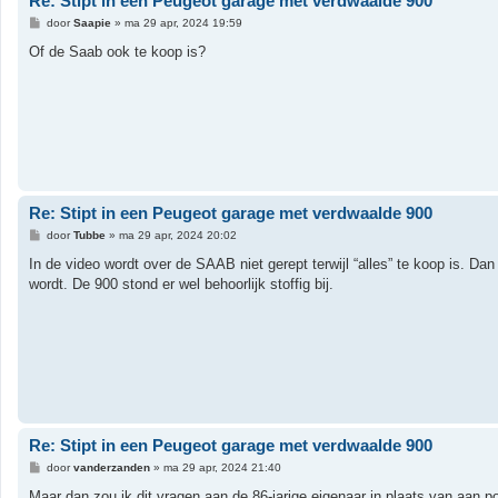
Re: Stipt in een Peugeot garage met verdwaalde 900
B
door
Saapie
»
ma 29 apr, 2024 19:59
e
r
Of de Saab ook te koop is?
i
c
h
t
Re: Stipt in een Peugeot garage met verdwaalde 900
B
door
Tubbe
»
ma 29 apr, 2024 20:02
e
r
In de video wordt over de SAAB niet gerept terwijl “alles” te koop is. Da
i
wordt. De 900 stond er wel behoorlijk stoffig bij.
c
h
t
Re: Stipt in een Peugeot garage met verdwaalde 900
B
door
vanderzanden
»
ma 29 apr, 2024 21:40
e
r
Maar dan zou ik dit vragen aan de 86-jarige eigenaar in plaats van aan 