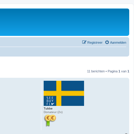
Registreer
Aanmelden
11 berichten • Pagina
1
van
1
Tubbe
Donateur (2x)