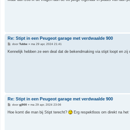
i
c
h
t
Re: Stipt in een Peugeot garage met verdwaalde 900
B
door
Tubbe
»
ma 29 apr, 2024 21:41
e
r
Kennelijk hebben ze een deal dat de bekendmaking via stipt loopt en zij 
i
c
h
t
Re: Stipt in een Peugeot garage met verdwaalde 900
B
door
gj900
»
ma 29 apr, 2024 23:06
e
r
Hoe komt die man bij Stipt terecht?
Erg respektloos om direkt na het
i
c
h
t