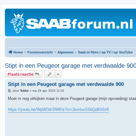
Home
Forumoverzicht
Algemeen
Saab in films / op TV / op YouTube
Stipt in een Peugeot garage met verdwaalde 90
Plaats reactie
Stipt in een Peugeot garage met verdwaalde 900
B
door
Tubbe
»
ma 29 apr, 2024 11:01
e
r
Moet m nog uitkijken maar in deze Peugeot garage (mijn opvoeding) staa
i
c
h
https://youtu.be/WpWOd-DWKls?si=1kmIux5SbQdKh5z8
t