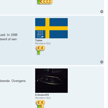
O
m
h
o
o
g
ouwd. In 1998
teerd of een
Tubbe
Donateur (2x)
O
m
h
o
o
g
zodoende. Overigens
9-3turbo205
Donateur (3x)