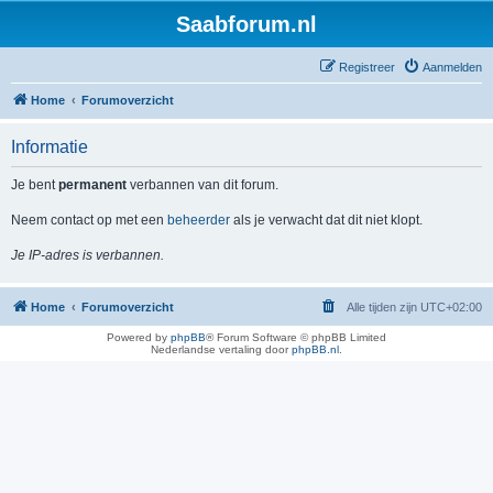
Saabforum.nl
Registreer
Aanmelden
Home
Forumoverzicht
Informatie
Je bent
permanent
verbannen van dit forum.
Neem contact op met een
beheerder
als je verwacht dat dit niet klopt.
Je IP-adres is verbannen.
Home
Forumoverzicht
Alle tijden zijn
UTC+02:00
Powered by
phpBB
® Forum Software © phpBB Limited
Nederlandse vertaling door
phpBB.nl
.