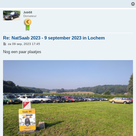
h
t
Job68
Donateur
Re: NatSaab 2023 - 9 september 2023 in Lochem
B
za 09 sep, 2023 17:45
e
r
Nog een paar plaatjes
i
c
h
t