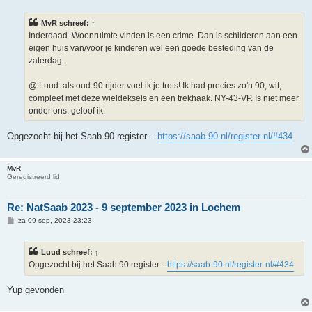
r
i
MvR schreef:
↑
c
h
Inderdaad. Woonruimte vinden is een crime. Dan is schilderen aan een
t
eigen huis van/voor je kinderen wel een goede besteding van de
zaterdag.
@ Luud: als oud-90 rijder voel ik je trots! Ik had precies zo'n 90; wit,
compleet met deze wieldeksels en een trekhaak. NY-43-VP. Is niet meer
onder ons, geloof ik.
Opgezocht bij het Saab 90 register....
https://saab-90.nl/register-nl/#434
MvR
Geregistreerd lid
Re: NatSaab 2023 - 9 september 2023 in Lochem
B
za 09 sep, 2023 23:23
e
r
i
Luud schreef:
↑
c
h
Opgezocht bij het Saab 90 register....
https://saab-90.nl/register-nl/#434
t
Yup gevonden