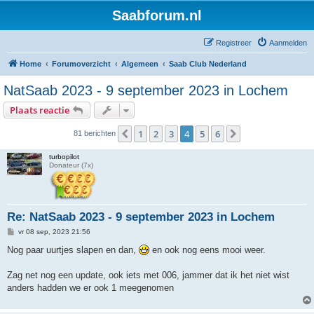
Saabforum.nl
Registreer
Aanmelden
Home
Forumoverzicht
Algemeen
Saab Club Nederland
NatSaab 2023 - 9 september 2023 in Lochem
Plaats reactie
1
2
3
4
5
6
Vorige
Volgende
81 berichten
turbopilot
Donateur (7x)
Re: NatSaab 2023 - 9 september 2023 in Lochem
B
vr 08 sep, 2023 21:56
e
r
Nog paar uurtjes slapen en dan,
en ook nog eens mooi weer.
i
c
h
Zag net nog een update, ook iets met 006, jammer dat ik het niet wist
t
anders hadden we er ook 1 meegenomen