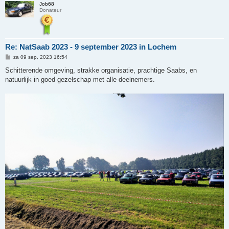
Job68
Donateur
Re: NatSaab 2023 - 9 september 2023 in Lochem
B
za 09 sep, 2023 16:54
e
r
Schitterende omgeving, strakke organisatie, prachtige Saabs, en
i
natuurlijk in goed gezelschap met alle deelnemers.
c
h
t