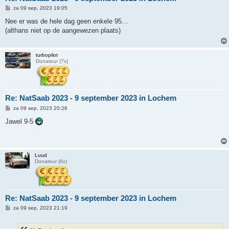
B
za 09 sep, 2023 19:05
e
r
Nee er was de hele dag geen enkele 95…
i
(althans niet op de aangewezen plaats)
c
h
t
turbopilot
Donateur (7x)
Re: NatSaab 2023 - 9 september 2023 in Lochem
B
za 09 sep, 2023 20:26
e
r
Jawel 9-5
i
c
h
t
Luud
Donateur (8x)
Re: NatSaab 2023 - 9 september 2023 in Lochem
B
za 09 sep, 2023 21:19
e
r
i