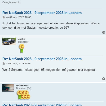
Geregistreerd lid
Re: NatSaab 2023 - 9 september 2023 in Lochem
B
za 09 sep, 2023 18:03
e
r
Ik durf het bijna niet te vragen na het zien van deze 96-plaatjes. Was er
i
ook een rijtje met Saabs mooiste creatie: de 95?
c
h
t
Job68
Donateur
Re: NatSaab 2023 - 9 september 2023 in Lochem
B
za 09 sep, 2023 18:06
e
r
Wel 2 Sonetts, helaas geen 95 mogen zien (of gewoon niet opgelet)
i
c
h
t
redmervand
Donateur (6x)
Re: NatSaab 2023 - 9 september 2023 in Lochem