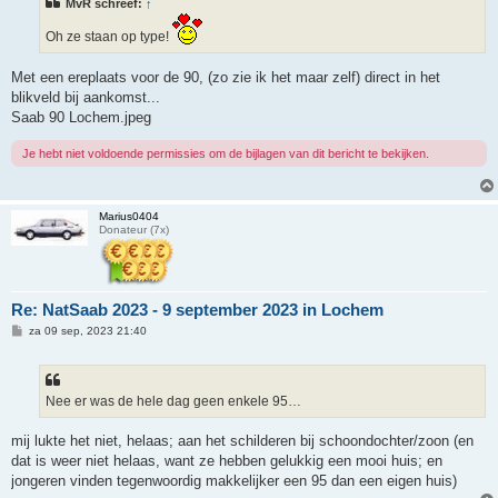
MvR schreef:
↑
c
h
t
Oh ze staan op type!
Met een ereplaats voor de 90, (zo zie ik het maar zelf) direct in het
blikveld bij aankomst...
Saab 90 Lochem.jpeg
Je hebt niet voldoende permissies om de bijlagen van dit bericht te bekijken.
Marius0404
Donateur (7x)
Re: NatSaab 2023 - 9 september 2023 in Lochem
B
za 09 sep, 2023 21:40
e
r
i
c
h
Nee er was de hele dag geen enkele 95…
t
mij lukte het niet, helaas; aan het schilderen bij schoondochter/zoon (en
dat is weer niet helaas, want ze hebben gelukkig een mooi huis; en
jongeren vinden tegenwoordig makkelijker een 95 dan een eigen huis)