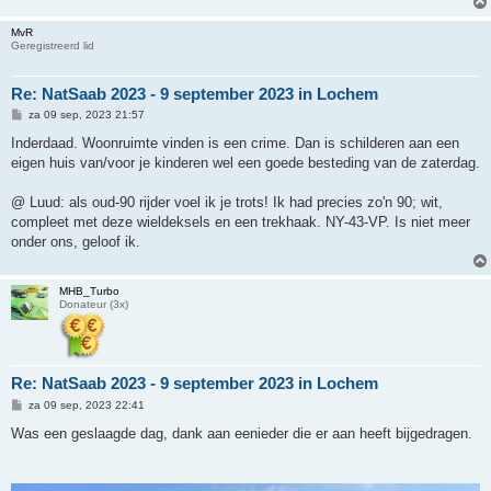
MvR
Geregistreerd lid
Re: NatSaab 2023 - 9 september 2023 in Lochem
B
za 09 sep, 2023 21:57
e
r
Inderdaad. Woonruimte vinden is een crime. Dan is schilderen aan een
i
eigen huis van/voor je kinderen wel een goede besteding van de zaterdag.
c
h
t
@ Luud: als oud-90 rijder voel ik je trots! Ik had precies zo'n 90; wit,
compleet met deze wieldeksels en een trekhaak. NY-43-VP. Is niet meer
onder ons, geloof ik.
MHB_Turbo
Donateur (3x)
Re: NatSaab 2023 - 9 september 2023 in Lochem
B
za 09 sep, 2023 22:41
e
r
Was een geslaagde dag, dank aan eenieder die er aan heeft bijgedragen.
i
c
h
t