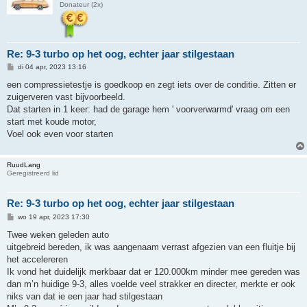
Donateur (2x)
Re: 9-3 turbo op het oog, echter jaar stilgestaan
B
di 04 apr, 2023 13:16
e
r
een compressietestje is goedkoop en zegt iets over de conditie. Zitten er
i
zuigerveren vast bijvoorbeeld.
c
h
Dat starten in 1 keer: had de garage hem ' voorverwarmd' vraag om een
t
start met koude motor,
Voel ook even voor starten
RuudLang
Geregistreerd lid
Re: 9-3 turbo op het oog, echter jaar stilgestaan
B
wo 19 apr, 2023 17:30
e
r
Twee weken geleden auto
i
uitgebreid bereden, ik was aangenaam verrast afgezien van een fluitje bij
c
h
het accelereren
t
Ik vond het duidelijk merkbaar dat er 120.000km minder mee gereden was
dan m’n huidige 9-3, alles voelde veel strakker en directer, merkte er ook
niks van dat ie een jaar had stilgestaan