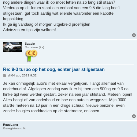
nog andere dingen waar ik op moet letten na zo lang stil staan?
Verderop op dit forum staat een verhaal van een 9-5 die lang heeft
stilgestaan, gaf toch aardig wat ellende waaronder een kapotte
koppakking
Ik ga iig vandaag of morgen uitgebreid proefrijden
Adviezen en tips zijn welkom!
Saapie
Donateur (2x)
Re: 9-3 turbo op het oog, echter jaar stilgestaan
B
di 04 apr, 2023 9:32
e
r
Je kan onmogelijk auto’s met elkaar vergelijken. Hangt allemaal van
i
onderhoud af. Afgelopen zondag was ik er bij toen een 900ng en 9-3 na
c
h
flinke tijd weer werden gestart, zeker na een jaar stilstand. Meteen lopen!
t
Alles hangt af van onderhoud en hoe een auto is weggezet. Mijn 9000
startte meteen na 18 jaar in een droge schuur. Nieuwe benzine, even
zonder bougies ronddraaien op de startmotor, en lopen.
RuudLang
Geregistreerd lid