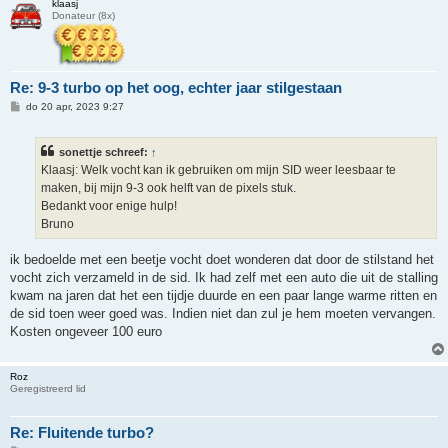
klaasj
Donateur (8x)
Re: 9-3 turbo op het oog, echter jaar stilgestaan
B
do 20 apr, 2023 9:27
e
r
i
sonettje schreef:
↑
c
h
Klaasj: Welk vocht kan ik gebruiken om mijn SID weer leesbaar te
t
maken, bij mijn 9-3 ook helft van de pixels stuk.
Bedankt voor enige hulp!
Bruno
ik bedoelde met een beetje vocht doet wonderen dat door de stilstand het
vocht zich verzameld in de sid. Ik had zelf met een auto die uit de stalling
kwam na jaren dat het een tijdje duurde en een paar lange warme ritten en
de sid toen weer goed was. Indien niet dan zul je hem moeten vervangen.
Kosten ongeveer 100 euro
Roz
Geregistreerd lid
Re: Fluitende turbo?