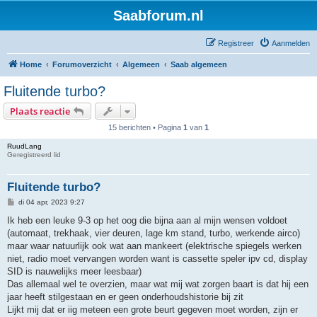
Saabforum.nl
Registreer
Aanmelden
Home
Forumoverzicht
Algemeen
Saab algemeen
Fluitende turbo?
Plaats reactie
15 berichten • Pagina
1
van
1
RuudLang
Geregistreerd lid
Fluitende turbo?
B
di 04 apr, 2023 9:27
e
r
Ik heb een leuke 9-3 op het oog die bijna aan al mijn wensen voldoet
i
(automaat, trekhaak, vier deuren, lage km stand, turbo, werkende airco)
c
h
maar waar natuurlijk ook wat aan mankeert (elektrische spiegels werken
t
niet, radio moet vervangen worden want is cassette speler ipv cd, display
SID is nauwelijks meer leesbaar)
Das allemaal wel te overzien, maar wat mij wat zorgen baart is dat hij een
jaar heeft stilgestaan en er geen onderhoudshistorie bij zit
Lijkt mij dat er iig meteen een grote beurt gegeven moet worden, zijn er