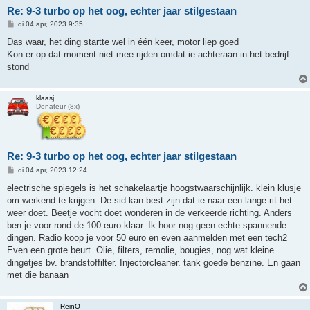
Re: 9-3 turbo op het oog, echter jaar stilgestaan
B
di 04 apr, 2023 9:35
e
r
Das waar, het ding startte wel in één keer, motor liep goed
i
Kon er op dat moment niet mee rijden omdat ie achteraan in het bedrijf
c
h
stond
t
klaasj
Donateur (8x)
Re: 9-3 turbo op het oog, echter jaar stilgestaan
B
di 04 apr, 2023 12:24
e
r
electrische spiegels is het schakelaartje hoogstwaarschijnlijk. klein klusje
i
om werkend te krijgen. De sid kan best zijn dat ie naar een lange rit het
c
h
weer doet. Beetje vocht doet wonderen in de verkeerde richting. Anders
t
ben je voor rond de 100 euro klaar. Ik hoor nog geen echte spannende
dingen. Radio koop je voor 50 euro en even aanmelden met een tech2
Even een grote beurt. Olie, filters, remolie, bougies, nog wat kleine
dingetjes bv. brandstoffilter. Injectorcleaner. tank goede benzine. En gaan
met die banaan
ReinO