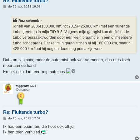
Re: Fluitende turbo?
B
do 20 apr, 2023 16:03
e
r
i
Roz schreef:
↑
c
h
ik heb van 2006(160.000 km) tot 2015(425.000 km) met een fluitende
t
turbo gereden in mijn TiD 9-3. Volgens mijn garagist kon de fluitende
turbo veroorzaakt worden door een klein braampje in een of meerdere
turbo schoep(en). Dat zei mijn garagist toen al bij 160.000 km, maar bij
425.000 km floot hij nog en deed nog prima zijn werk
Dat kan blijkbaar, maar de auto mist ook wat vermogen, dus er is toch
meer aan de hand
En het geluid irriteert mij mateloos
viggentroll321
Donateur
Re: Fluitende turbo?
B
do 20 apr, 2023 17:52
e
r
Ik had een buurman, die floot ook altijd.
i
Ik ben toen verhuisd
c
h