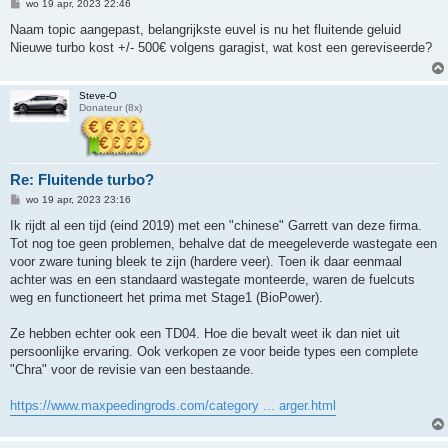
B
wo 19 apr, 2023 22:46
e
r
Naam topic aangepast, belangrijkste euvel is nu het fluitende geluid
i
Nieuwe turbo kost +/- 500€ volgens garagist, wat kost een gereviseerde?
c
h
t
Steve-O
Donateur (8x)
Re: Fluitende turbo?
B
wo 19 apr, 2023 23:16
e
r
Ik rijdt al een tijd (eind 2019) met een "chinese" Garrett van deze firma.
i
Tot nog toe geen problemen, behalve dat de meegeleverde wastegate een
c
h
voor zware tuning bleek te zijn (hardere veer). Toen ik daar eenmaal
t
achter was en een standaard wastegate monteerde, waren de fuelcuts
weg en functioneert het prima met Stage1 (BioPower).
Ze hebben echter ook een TD04. Hoe die bevalt weet ik dan niet uit
persoonlijke ervaring. Ook verkopen ze voor beide types een complete
"Chra" voor de revisie van een bestaande.
https://www.maxpeedingrods.com/category ... arger.html