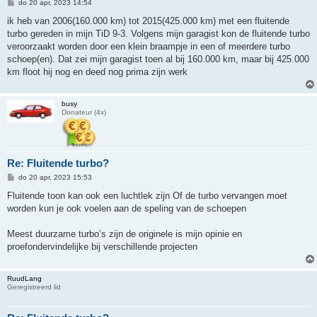
B
do 20 apr, 2023 14:54
e
r
ik heb van 2006(160.000 km) tot 2015(425.000 km) met een fluitende
i
turbo gereden in mijn TiD 9-3. Volgens mijn garagist kon de fluitende turbo
c
h
veroorzaakt worden door een klein braampje in een of meerdere turbo
t
schoep(en). Dat zei mijn garagist toen al bij 160.000 km, maar bij 425.000
km floot hij nog en deed nog prima zijn werk
busy
Donateur (4x)
Re: Fluitende turbo?
B
do 20 apr, 2023 15:53
e
r
Fluitende toon kan ook een luchtlek zijn Of de turbo vervangen moet
i
worden kun je ook voelen aan de speling van de schoepen
c
h
t
Meest duurzame turbo’s zijn de originele is mijn opinie en
proefondervindelijke bij verschillende projecten
RuudLang
Geregistreerd lid