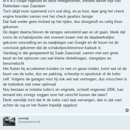
M’n 9-3 coupé ingeruild en deze meegenomen, meteen lekker ritje van
Rotterdam naar Zaandam
Toch altijd even spannend zo’n oud ding, en ja hoor, daar ging het check
engine branden samen met het check gearbox lampje
Dat had verder geen invloed op het rijden, dus doorgetuft en veilig thuis
gekomen
De dagen daarna bleven de lampjes wisselend aan en uit gaan, bleek dat
soms de schakelpositie niet overeen kwam met de daadwerkelijke
gekozen versnelling en na raadplegen van Google en dit forum tot de
conclusie gekomen dat de schakelpositiesensor kaduuk is
Vandaag is dat gerepareerd bij Saab Zaanstad, samen met een grote
beurt en het oplossen van wat kleine olielekkages, slangetjes en
benzinelucht
Het fluiten bij accelereren konden ze niet zo gauw vinden, komt wel uit de
buurt van de turbo, dus ws pakking, scheurtje in spruitstuk of de turbo
zelf. Volgens de garagist mist hij ook wel wat vermogen, dus misschien is
de turbodruk niet meer optimaal
Nou bestaan er imitatie turbo’s en originele, scheelt ongeveer 200€, kan
iemand iets zinnigs zeggen over het verschil tussen die twee?
Denk namelijk toch dat ik de turbo vast laat vervangen, dan is dat vast
achter de rug en het fluiten hopelijk opgelost
sonettje
Geregistreerd lid