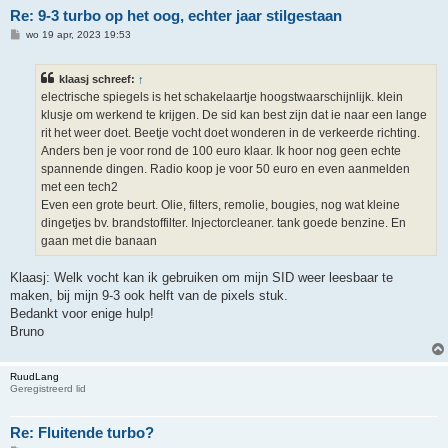
Re: 9-3 turbo op het oog, echter jaar stilgestaan
B
wo 19 apr, 2023 19:53
e
r
i
klaasj schreef:
↑
c
h
electrische spiegels is het schakelaartje hoogstwaarschijnlijk. klein
t
klusje om werkend te krijgen. De sid kan best zijn dat ie naar een lange
rit het weer doet. Beetje vocht doet wonderen in de verkeerde richting.
Anders ben je voor rond de 100 euro klaar. Ik hoor nog geen echte
spannende dingen. Radio koop je voor 50 euro en even aanmelden
met een tech2
Even een grote beurt. Olie, filters, remolie, bougies, nog wat kleine
dingetjes bv. brandstoffilter. Injectorcleaner. tank goede benzine. En
gaan met die banaan
Klaasj: Welk vocht kan ik gebruiken om mijn SID weer leesbaar te
maken, bij mijn 9-3 ook helft van de pixels stuk.
Bedankt voor enige hulp!
Bruno
RuudLang
Geregistreerd lid
Re: Fluitende turbo?