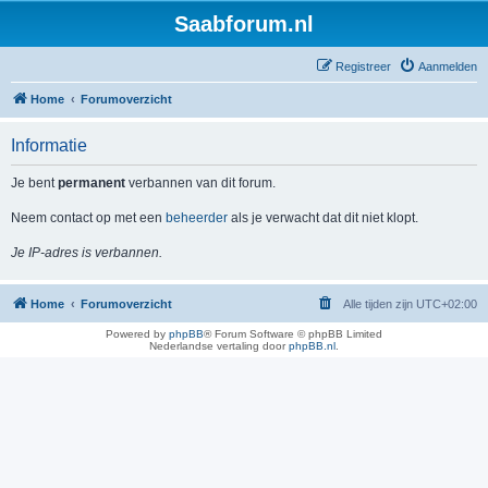
Saabforum.nl
Registreer
Aanmelden
Home
Forumoverzicht
Informatie
Je bent
permanent
verbannen van dit forum.
Neem contact op met een
beheerder
als je verwacht dat dit niet klopt.
Je IP-adres is verbannen.
Home
Forumoverzicht
Alle tijden zijn
UTC+02:00
Powered by
phpBB
® Forum Software © phpBB Limited
Nederlandse vertaling door
phpBB.nl
.