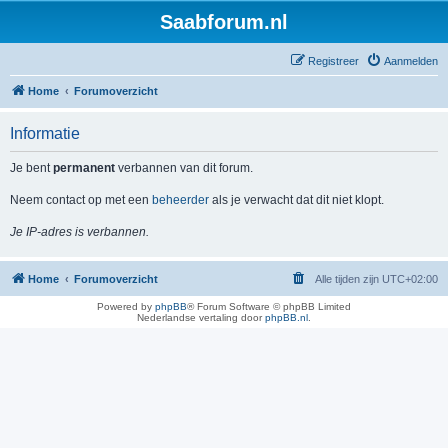
Saabforum.nl
Registreer
Aanmelden
Home
Forumoverzicht
Informatie
Je bent
permanent
verbannen van dit forum.
Neem contact op met een
beheerder
als je verwacht dat dit niet klopt.
Je IP-adres is verbannen.
Home
Forumoverzicht
Alle tijden zijn
UTC+02:00
Powered by
phpBB
® Forum Software © phpBB Limited
Nederlandse vertaling door
phpBB.nl
.