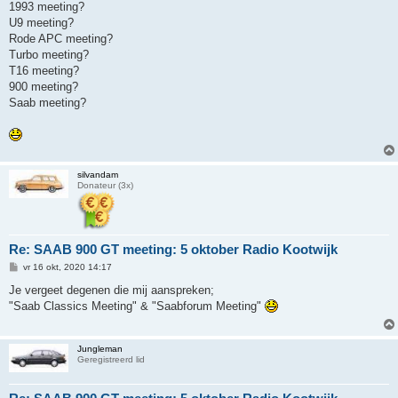
1993 meeting?
U9 meeting?
Rode APC meeting?
Turbo meeting?
T16 meeting?
900 meeting?
Saab meeting?
silvandam
Donateur (3x)
Re: SAAB 900 GT meeting: 5 oktober Radio Kootwijk
B
vr 16 okt, 2020 14:17
e
r
Je vergeet degenen die mij aanspreken;
i
"Saab Classics Meeting" & "Saabforum Meeting"
c
h
t
Jungleman
Geregistreerd lid