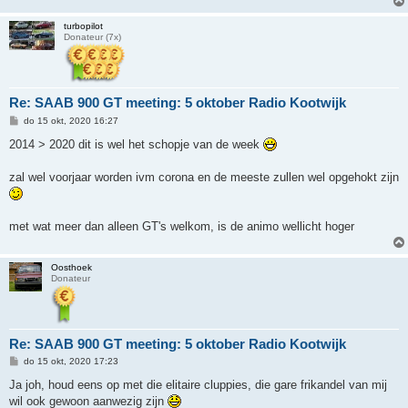
turbopilot
Donateur (7x)
Re: SAAB 900 GT meeting: 5 oktober Radio Kootwijk
B
do 15 okt, 2020 16:27
e
r
2014 > 2020 dit is wel het schopje van de week
i
c
h
zal wel voorjaar worden ivm corona en de meeste zullen wel opgehokt zijn
t
met wat meer dan alleen GT's welkom, is de animo wellicht hoger
Oosthoek
Donateur
Re: SAAB 900 GT meeting: 5 oktober Radio Kootwijk
B
do 15 okt, 2020 17:23
e
r
Ja joh, houd eens op met die elitaire cluppies, die gare frikandel van mij
i
wil ook gewoon aanwezig zijn
c