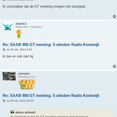
e
r
Ik concludeer dat de GT meeting morgen niet doorgaat.
i
c
h
t
Style&Co
Moderator + Donateur
Re: SAAB 900 GT meeting: 5 oktober Radio Kootwijk
B
zo 05 okt, 2014 9:26
e
r
ik ben er ook niet bij
i
c
h
t
turbopilot
Donateur (7x)
Re: SAAB 900 GT meeting: 5 oktober Radio Kootwijk
B
zo 05 okt, 2014 10:54
e
r
i
alnico schreef:
c
h