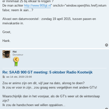
er minimaal 25 bij elkaar te krijgen ?
De man achter
http://www.900gt.nl
" onclick="window.open(this.href);return
false; neem ik aan...?
Alvast een datumvoorstel : zondag 19 april 2015, tussen pasen en
meivakantie in.
Groet,
Hank.
Rikl
Donateur
Re: SAAB 900 GT meeting: 5 oktober Radio Kootwijk
B
wo 14 okt, 2020 23:00
e
r
Zou er animo zijn om dit, vijf jaar na dato, alsnog te doen?
i
Ik zou er voor in zijn...zou graag eens vergelijken met andere GT's!
c
h
t
Waarschijnlijk dan in het voorjaar, als de GT's weer uit de winterslaap
zijn?
Ik zou de handschoen wel willen oppakken...