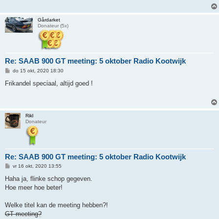
h
t
Gårdarket
Donateur (5x)
Re: SAAB 900 GT meeting: 5 oktober Radio Kootwijk
B
do 15 okt, 2020 18:30
e
r
Frikandel speciaal, altijd goed !
i
c
h
t
Rikl
Donateur
Re: SAAB 900 GT meeting: 5 oktober Radio Kootwijk
B
vr 16 okt, 2020 13:55
e
r
Haha ja, flinke schop gegeven.
i
Hoe meer hoe beter!
c
h
t
Welke titel kan de meeting hebben?!
GT meeting?