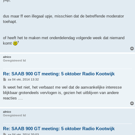
dus maar ff een illegaal upje, misschien dat de betreffende moderator
toehapt.
of heeft het te maken met onderdelendag volgende week dat niemand
komt
alnico
Geregistreerd lid
Re: SAAB 900 GT meeting: 5 oktober Radio Kootwijk
B
za 04 okt, 2014 13:32
e
r
Ik weet het niet, het verbaast me wel dat de aanvankelijke interesse
i
blijkbaar grotendeels vervlogen is, gezien het uitblijven van andere
c
h
reacties ....
t
alnico
Geregistreerd lid
Re: SAAB 900 GT meeting: 5 oktober Radio Kootwijk
B
za 04 okt, 2014 20:03