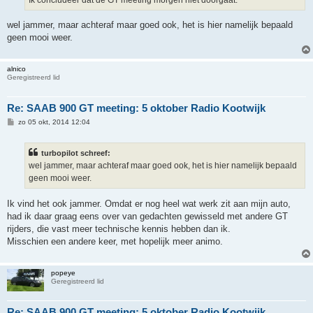
Ik concludeer dat de GT meeting morgen niet doorgaat.
t
wel jammer, maar achteraf maar goed ook, het is hier namelijk bepaald
geen mooi weer.
alnico
Geregistreerd lid
Re: SAAB 900 GT meeting: 5 oktober Radio Kootwijk
B
zo 05 okt, 2014 12:04
e
r
i
turbopilot schreef:
c
h
wel jammer, maar achteraf maar goed ook, het is hier namelijk bepaald
t
geen mooi weer.
Ik vind het ook jammer. Omdat er nog heel wat werk zit aan mijn auto,
had ik daar graag eens over van gedachten gewisseld met andere GT
rijders, die vast meer technische kennis hebben dan ik.
Misschien een andere keer, met hopelijk meer animo.
popeye
Geregistreerd lid
Re: SAAB 900 GT meeting: 5 oktober Radio Kootwijk