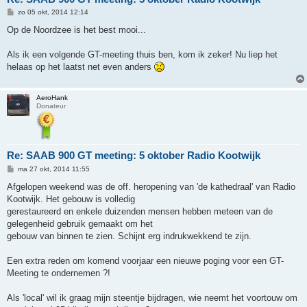
B
zo 05 okt, 2014 12:14
e
r
Op de Noordzee is het best mooi...
i
c
h
Als ik een volgende GT-meeting thuis ben, kom ik zeker! Nu liep het
t
helaas op het laatst net even anders
AeroHank
Donateur
Re: SAAB 900 GT meeting: 5 oktober Radio Kootwijk
B
ma 27 okt, 2014 11:55
e
r
Afgelopen weekend was de off. heropening van 'de kathedraal' van Radio
i
Kootwijk. Het gebouw is volledig
c
h
gerestaureerd en enkele duizenden mensen hebben meteen van de
t
gelegenheid gebruik gemaakt om het
gebouw van binnen te zien. Schijnt erg indrukwekkend te zijn.
Een extra reden om komend voorjaar een nieuwe poging voor een GT-
Meeting te ondernemen ?!
Als 'local' wil ik graag mijn steentje bijdragen, wie neemt het voortouw om