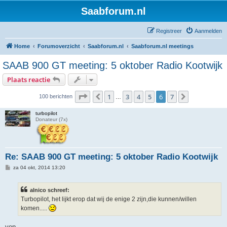
Saabforum.nl
Registreer
Aanmelden
Home
Forumoverzicht
Saabforum.nl
Saabforum.nl meetings
SAAB 900 GT meeting: 5 oktober Radio Kootwijk
Plaats reactie
Pagina
6
van
7
1
3
4
5
6
7
Vorige
Volgende
100 berichten
…
turbopilot
Donateur (7x)
Re: SAAB 900 GT meeting: 5 oktober Radio Kootwijk
B
za 04 okt, 2014 13:20
e
r
i
alnico schreef:
c
h
Turbopilot, het lijkt erop dat wij de enige 2 zijn,die kunnen/willen
t
komen.....
yep,