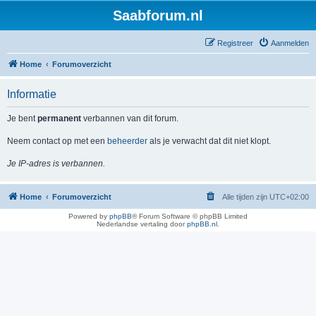
Saabforum.nl
Registreer
Aanmelden
Home
Forumoverzicht
Informatie
Je bent
permanent
verbannen van dit forum.
Neem contact op met een
beheerder
als je verwacht dat dit niet klopt.
Je IP-adres is verbannen.
Home
Forumoverzicht
Alle tijden zijn
UTC+02:00
Powered by
phpBB
® Forum Software © phpBB Limited
Nederlandse vertaling door
phpBB.nl
.