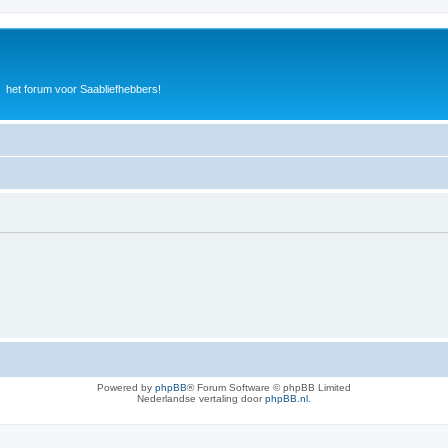
het forum voor Saabliefhebbers!
Powered by
phpBB
® Forum Software © phpBB Limited
Nederlandse vertaling door
phpBB.nl
.