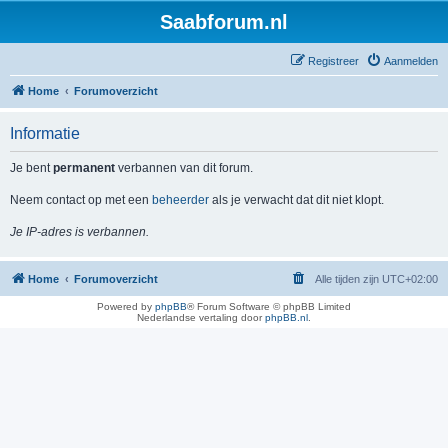
Saabforum.nl
Registreer
Aanmelden
Home
Forumoverzicht
Informatie
Je bent
permanent
verbannen van dit forum.
Neem contact op met een
beheerder
als je verwacht dat dit niet klopt.
Je IP-adres is verbannen.
Home
Forumoverzicht
Alle tijden zijn
UTC+02:00
Powered by
phpBB
® Forum Software © phpBB Limited
Nederlandse vertaling door
phpBB.nl
.